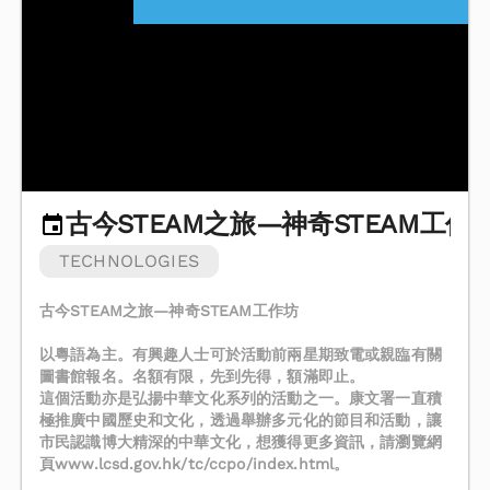
古今STEAM之旅—神奇STEAM工作
TECHNOLOGIES
古今STEAM之旅—神奇STEAM工作坊
以粵語為主。有興趣人士可於活動前兩星期致電或親臨有關
圖書館報名。名額有限，先到先得，額滿即止。
這個活動亦是弘揚中華文化系列的活動之一。康文署一直積
極推廣中國歷史和文化，透過舉辦多元化的節目和活動，讓
市民認識博大精深的中華文化，想獲得更多資訊，請瀏覽網
頁www.lcsd.gov.hk/tc/ccpo/index.html。