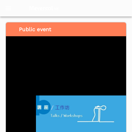
Meventol
HK
Public event