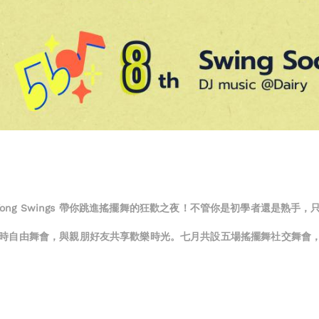
Kong Swings 帶你跳進搖擺舞的狂歡之夜！不管你是初學者還是熟手
時自由舞會，與親朋好友共享歡樂時光。七月共設五場搖擺舞社交舞會