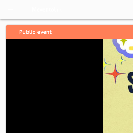
Meventol
HK
Public event