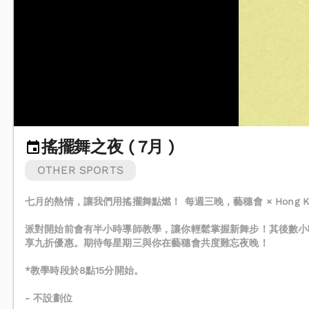
搖擺舞之夜 ( 7月 )
OTHER SPORTS
七月的熱情，讓我們用搖擺舞點燃！ 每週三晚，藝穗會 × Hong 
派對開始前會有半小時導師教學，讓你輕鬆掌握新舞步！其後數小
享九折優惠。期待每星期三與你在藝穗會共度難忘夜晚！
*教學時段於8點15分開始。
- 不設劃位