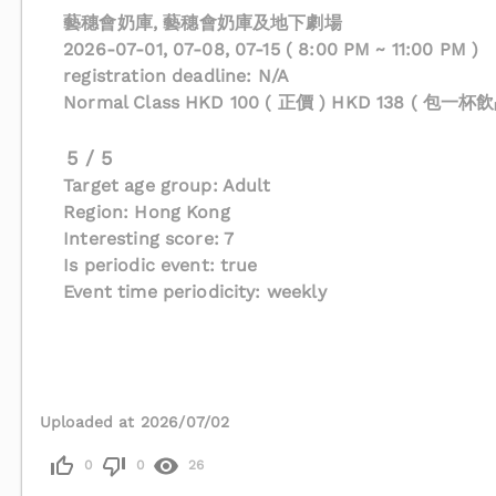
藝穗會奶庫, 藝穗會奶庫及地下劇場
2026-07-01, 07-08, 07-15 ( 8:00 PM ~ 11:00 PM )
registration deadline: N/A
Normal Class HKD 100 ( 正價 ) HKD 138 ( 包一杯飲
5 / 5
Target age group: Adult
Region: Hong Kong
Interesting score: 7
Is periodic event: true
Event time periodicity: weekly
Uploaded at 2026/07/02
0
0
26