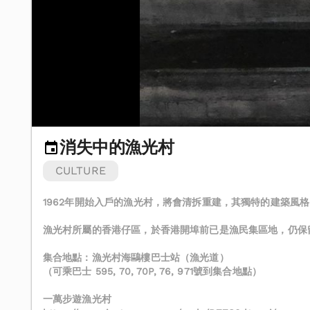
消失中的漁光村
CULTURE
1962年開始入戶的漁光村，將會清拆重建，其獨特的建築
漁光村所屬的香港仔區，於香港開埠前已是漁民集區地，仍保
集合地點：漁光村海鷗樓巴士站（漁光道）
（可乘巴士 595, 70, 70P, 76, 971號到集合地點）
一萬步遊漁光村