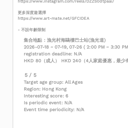
https://www.instagram.com/reels/DZZS0dtpaai/
更多深度遊選擇
https://www.art-mate.net/GFCIDEA
- 不設年齡限制
集合地點：漁光村海鷗樓巴士站(漁光道)
2026-07-18 ~ 07-19, 07-26 ( 2:00 PM ~ 3:30 P
registration deadline: N/A
HKD 80（成人） HKD 240（4人家庭優惠，
5 / 5
Target age group: All Ages
Region: Hong Kong
Interesting score: 6
Is periodic event: N/A
Event time periodicity: N/A