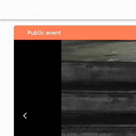
Meventol
HK
Public event