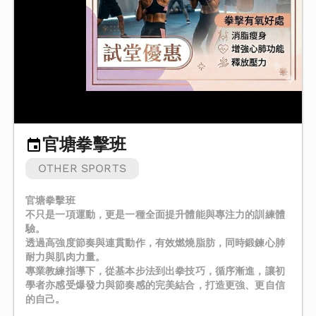
官塘拳擊班
OTHER SPORTS
官塘拳擊班
不只是一項運動，更是一種全面提升體能與專注力的訓練體
驗。
透過高強度節奏與連貫動作，有效燃燒脂肪，同時鍛鍊心肺
耐力與肌肉力量。
專業教練指導下，從基本步法到出拳技巧，循序漸進，讓初
學者亦感受爆發力與節奏感的完美結合，打造更強、更自信
的自己。