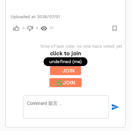
Uploaded at 2026/07/01
0
0
37
time of last vote
:
no one have voted yet
click to join
undefined (me)
JOIN
JOIN
Comment 留言 ...