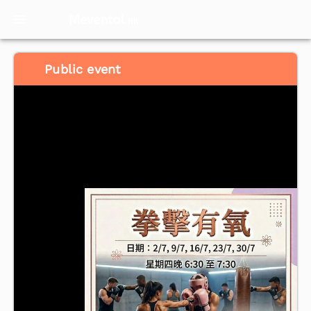
Meventol
HK
Public event