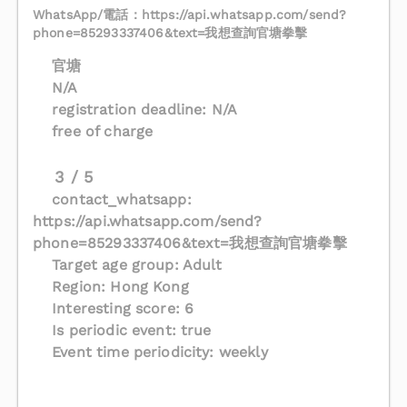
WhatsApp/電話：https://api.whatsapp.com/send?
phone=85293337406&text=我想查詢官塘拳擊
官塘
N/A
registration deadline: N/A
free of charge
3 / 5
contact_whatsapp:
https://api.whatsapp.com/send?
phone=85293337406&text=我想查詢官塘拳擊
Target age group: Adult
Region: Hong Kong
Interesting score: 6
Is periodic event: true
Event time periodicity: weekly