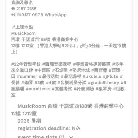
查詢及報名
☎️ 2157 2185
📲 ￼⁨9137 0978⁩ WhatsApp
📍上課地點
MusicRoom
西環 干諾道西188號 香港商業中心
12樓 1212室 （香港大學站B2出口，步行3分鐘；一田超市樓
上）
#22年音樂學校 #西環音樂課程 #專業資格導師團隊 #多年
來全靠口碑 #中西區 #石塘咀 #堅尼地城 #西營盤 #西環一
田 #summer #暑假活動 #暑期課程 #ukulele #jFlute #
長笛 #鋼琴 #3歲 #4歲 #音樂科呈分試 #grade5theory #5
級樂理 #auraltests #實體考試 #聆聽測驗 #租琴房 #租教
室
MusicRoom 西環 干諾道西188號 香港商業中心
12樓 1212室
2026 暑期
registration deadline: N/A
event time slots (1)