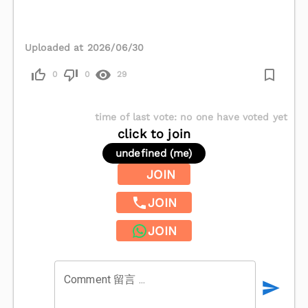
Uploaded at 2026/06/30
0
0
29
time of last vote
:
no one have voted yet
click to join
undefined (me)
JOIN
JOIN
JOIN
Comment 留言 ...