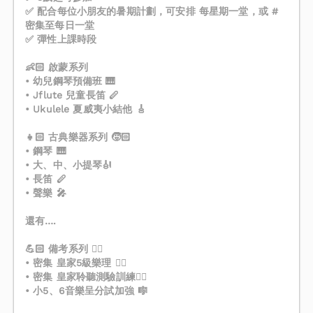
✅ 配合每位小朋友的暑期計劃，可安排 每星期一堂，或 #
密集至每日一堂
✅ 彈性上課時段
👶🏻 啟蒙系列
• 幼兒鋼琴預備班 🎹
• Jflute 兒童長笛 🪈
• Ukulele 夏威夷小結他 🎸
👧🏻 古典樂器系列 🧒🏻
• 鋼琴 🎹
• 大、中、小提琴🎻
• 長笛 🪈
• 聲樂 🎤
還有….
💪🏻 備考系列 ✌🏻
• 密集 皇家5級樂理 ✍🏻
• 密集 皇家聆聽測驗訓練👂🏻
• 小5、6音樂呈分試加強 🎼