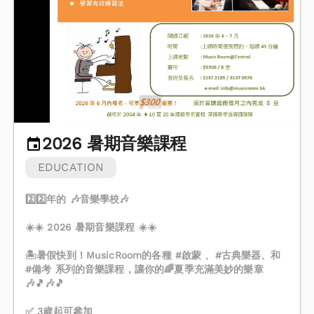
2026 暑期音樂課程
EDUCATION
2️⃣2️⃣年的 🎶音樂學校🎶
☀️☀️ 2026 暑期音樂課程 ☀️☀️
🏝️暑假快到！MusicRoom的各種 #啟蒙 、#古典樂器、和
#備考 系列的音樂課程，讓你的🌈夏季充滿美妙的樂章
🎶🎵🎶🎵
✅ 3歲起可參加