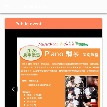
Meventol
HK
Public event