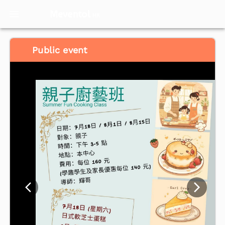
Meventol
HK
Public event