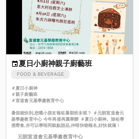
夏日小廚神親子廚藝班
FOOD & BEVERAGE
＃夏日小廚神
＃親子廚藝班
＃宣道會元基學趣教育中心
暑假就快到,您嘅小朋友報咗暑期班未呢？ ＃元朗宣道會元
基學趣教育中心 今年再接再厲舉辦 ＃夏日小廚神。除咗學
煮嘢食,亦可以學唔同糕點甜品,仲唔快啲報名,好快就滿！
元朗宣道會元基學趣教育中心