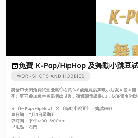
免費 K-Pop/HipHop 及舞動小跳豆
WORKSHOPS AND HOBBIES
突發💥快閃免費試堂優惠💥召集3-6歲鍾意跳舞嘅小朋友👧🏻
率）更可參加週年舞蹈演出 💃🕺，和獲頒發證書✌🏻，快啲報名啦🙌
🔹《K-Pop/HipHop》 X 《舞動小跳豆》一齊試👭👬
📆日期：7月3日星期五
⏰時間：下午4:00-5:00pm
📍地點：石門