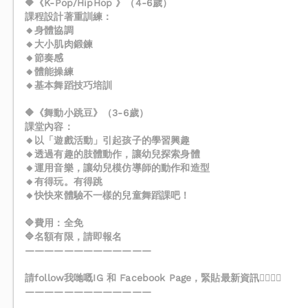
🔶《K-Pop/HipHop 》（4-6歲）
課程設計著重訓練：
🔸身體協調
🔸大小肌肉鍛鍊
🔸節奏感
🔸體能操練
🔸基本舞蹈技巧培訓
🔶《舞動小跳豆》（3-6歲）
課堂內容：
🔸以「遊戲活動」引起孩子的學習興趣
🔸透過有趣的肢體動作，讓幼兒探索身體
🔸運用音樂，讓幼兒模仿導師的動作和造型
🔸有得玩。有得跳
🔸快快來體驗不一樣的兒童舞蹈課吧！
🔷費用：全免
🔷名額有限，請即報名
—————————————
請follow我哋嘅IG 和 Facebook Page，緊貼最新資訊👍🏻👍🏻
—————————————