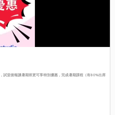
課程🥳，試堂後報讀暑期班更可享特別優惠，完成暑期課程（有80%出席