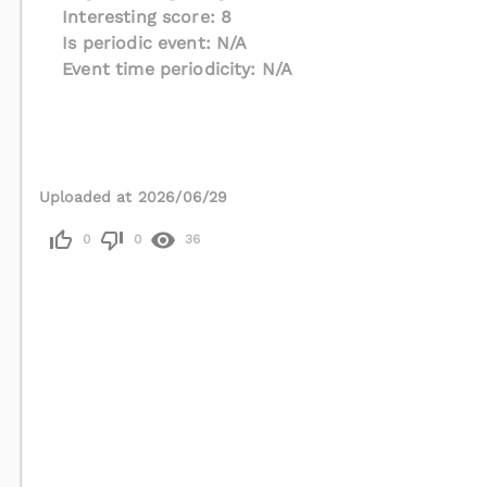
Interesting score: 8
Is periodic event: N/A
Event time periodicity: N/A
Uploaded at 2026/06/29
0
0
36