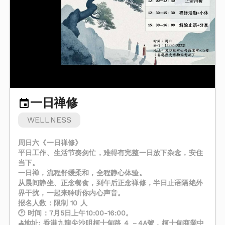
一日禅修
WELLNESS
周日六《一日禅修》
平日工作、生活节奏匆忙，难得有完整一日放下杂念，安住
当下。
一日禅，流程舒缓柔和，全程静心体验。
从晨间静坐、正念餐食，到午后正念禅修，半日止语隔绝外
界干扰，一起来聆听你内心声音。
报名人数：限制 10 人
🕐 时间：7月5日上午10:00-16:00。
⛳地址: 香港九龍尖沙咀柯士甸路 4 －4A號，柯士甸商業中