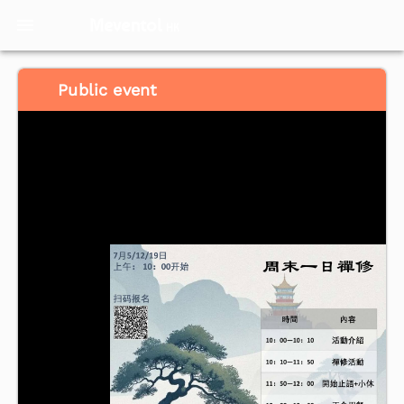
Meventol
HK
Public event