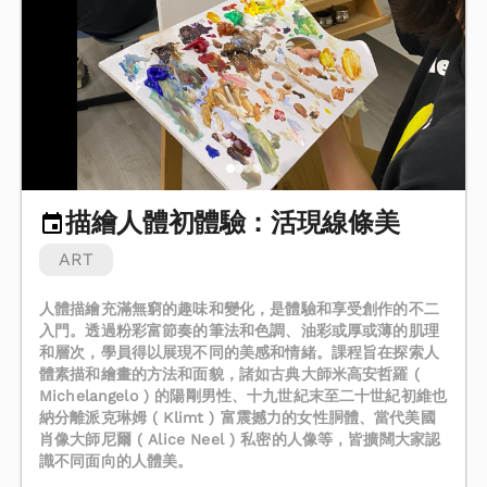
描繪人體初體驗：活現線條美
ART
人體描繪充滿無窮的趣味和變化，是體驗和享受創作的不二
入門。透過粉彩富節奏的筆法和色調、油彩或厚或薄的肌理
和層次，學員得以展現不同的美感和情緒。課程旨在探索人
體素描和繪畫的方法和面貌，諸如古典大師米高安哲羅 (
Michelangelo ) 的陽剛男性、十九世紀末至二十世紀初維也
納分離派克琳姆 ( Klimt ) 富震撼力的女性胴體、當代美國
肖像大師尼爾 ( Alice Neel ) 私密的人像等，皆擴闊大家認
識不同面向的人體美。