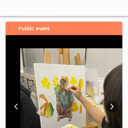
Meventol
HK
Public event