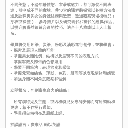
不同美態，不論年齡體態、衣著或魅力，都可激發不同表
達，引申成不同的實驗。共10堂的課程將探索以各種方法表
達及詮釋男與女的身體結構與造型，透過觀察現場模特兒 (
穿衣或裸體 ) 、參考照片以及研究現代和當代的經典作品，
以提升觸覺並鍛鍊合適的技巧。適合十八歲或以上人士報
名。
學員將使用鉛筆、炭筆、粉彩及油彩進行創作，並將學會：
- 探索及展現人體的可能
- 掌握男女體比例、結構以及呈現不同的表現方式
- 掌握客觀及誇張的色彩運用
- 學習不同筆法，表現節奏和韻律
- 掌握元素如線條、形狀、色彩、肌理等以表現情緒和感覺
- 加強身體不同角度觀察和理解
立即報名，勾劃富生命力的線條！
- 所有模特兒及主題，或因模特兒及導師安排而有所調動和
更改，恕不作另行通知。
- 學員須自備棉布及廚紙上課。
授課語言：廣東話 輔以英語