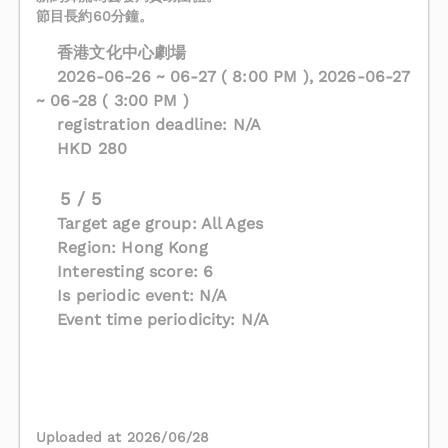
節目長約60分鐘。
香港文化中心劇場
2026-06-26 ~ 06-27 ( 8:00 PM ), 2026-06-27
~ 06-28 ( 3:00 PM )
registration deadline: N/A
HKD 280
5 / 5
Target age group: All Ages
Region: Hong Kong
Interesting score: 6
Is periodic event: N/A
Event time periodicity: N/A
Uploaded at 2026/06/28