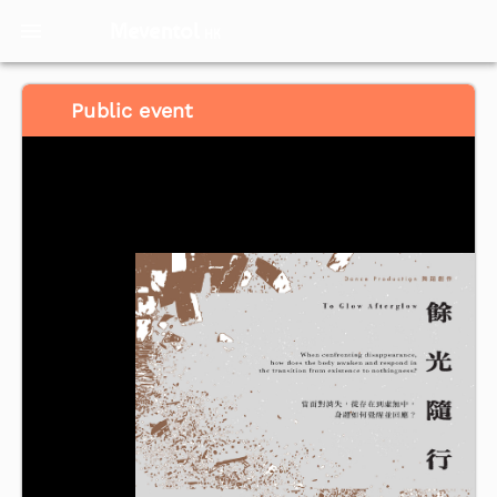
Meventol
HK
Public event