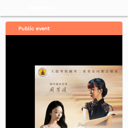
Meventol
HK
Public event