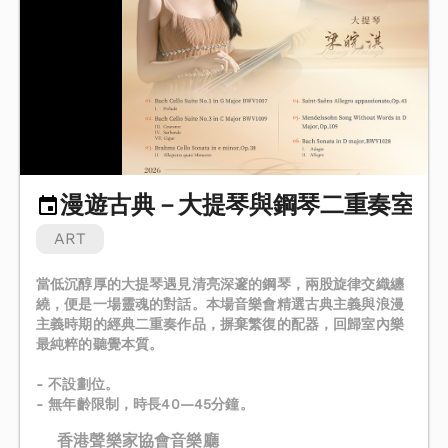
漫遊古典－大提琴與鋼琴二重奏室內
ART
當低沉醇厚的大提琴遇見清亮深邃的鋼琴，兩股旋律交織纏
繞，便是一場靈魂的對話。本場音樂會精選古典主義與浪漫
主義時期的經典二重奏作品，摒棄繁復的配器，回歸室內樂
最純粹的聽覺本質。
- 不設劃位。
- 無年齡限制，時長40—45分鐘。
香港聲樂家協會音樂廳