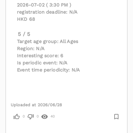
2026-07-02 ( 3:30 PM )
registration deadline: N/A
HKD 68
5 / 5
Target age group: All Ages
Region: N/A
Interesting score: 6
Is periodic event: N/A
Event time periodicity: N/A
Uploaded at 2026/06/28
0
0
40