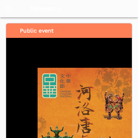
Meventol
HK
Public event