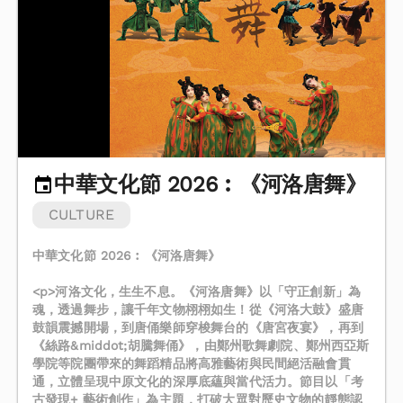
中華文化節 2026︰《河洛唐舞》
CULTURE
中華文化節 2026︰《河洛唐舞》
<p>河洛文化，生生不息。《河洛唐舞》以「守正創新」為
魂，透過舞步，讓千年文物栩栩如生！從《河洛大鼓》盛唐
鼓韻震撼開場，到唐俑樂師穿梭舞台的《唐宮夜宴》，再到
《絲路&middot;胡騰舞俑》，由鄭州歌舞劇院、鄭州西亞斯
學院等院團帶來的舞蹈精品將高雅藝術與民間絕活融會貫
通，立體呈現中原文化的深厚底蘊與當代活力。節目以「考
古發現+ 藝術創作」為主題，打破大眾對歷史文物的靜態認