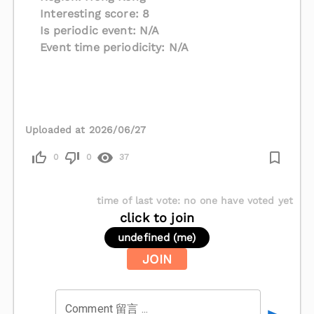
Interesting score: 8
Is periodic event: N/A
Event time periodicity: N/A
Uploaded at 2026/06/27
0
0
37
time of last vote
:
no one have voted yet
click to join
undefined (me)
JOIN
Comment 留言 ...