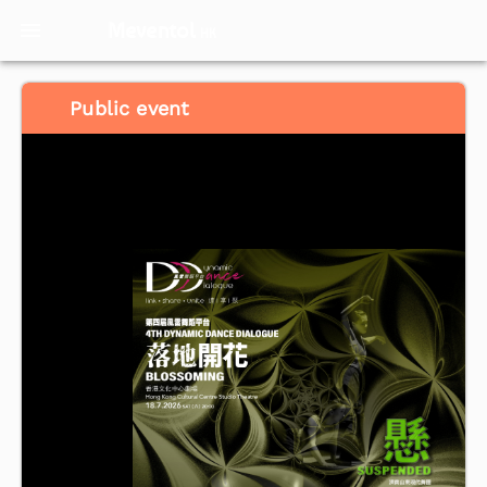
Meventol
HK
Public event