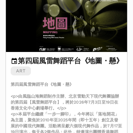
第四屆風雷舞蹈平台《地圖・懸》
ART
第四屆風雷舞蹈平台《地圖・懸》
<p>由風臨山海舞蹈制作主辦、北京雷動天下現代舞團協辦
的第四屆【風雷舞蹈平台】，將於2026年7月3日至19日在
香港文化中心劇場舉行。</p>
<p>本屆平台繼續「一步一腳印」，今年將以「落地開花」
為主題，聚焦於2010年至2025年間（即十五年）創立及發
展的中國現代舞團。活動將呈獻六個現代舞作品，於7月17至
19日演出，每天各2個作品；此外，特邀演出團體香港舞蹈