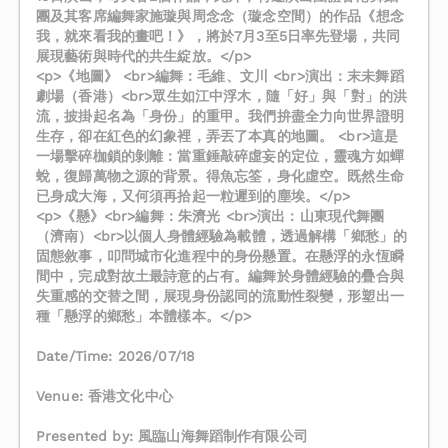
團及其客席編舞家施璇與周念念（璇念空間）的作品《想念
我，就來看我的畫吧！》，將於7月3至5日率先登場，共同
展現藝術與時代的共生綻放。</p>
<p>《地圖》 <br>編舞：毛維、文川 <br>演出：末未舞蹈
劇場（香港）<br>眾生如江中浮木，隨「好」與「對」的洪
流，披掛起名為「身份」的重甲。我們拚盡全力向世界證明
生存，卻在紅色的幻象裡，弄丟了本真的地圖。 <br>這是
一場擊碎枷鎖的剝離：當重錘敲碎虛妄的定位，靈魂方如蟬
蛻，復歸萬物之源的背景。得魚忘筌，身化虛空。既然生命
已身成大海，又何須再拾起一粒遲到的塵埃。</p>
<p>《懸》<br>編舞：朱濟光 <br>演出：山東現代舞團
（濟南）<br>以個人身體經驗為載體，透過解構「鄉愁」的
固態敘事，叩問城市化進程中的身份懸置。在懸浮的永恆瞬
間中，完成對故土最詩意的占有。編舞於身體經驗的疊合與
失重感的交替之間，展現身份認同的流動性裂變，形塑出一
種「懸浮的鄉愁」本體樣本。</p>
Date/Time: 2026/07/18
Venue: 香港文化中心
Presented by: 風臨山海舞蹈制作有限公司