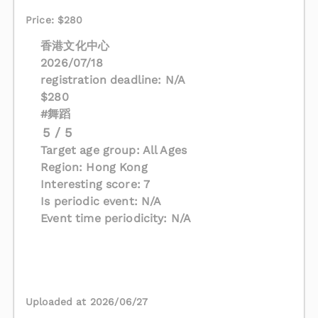
Price: $280
香港文化中心
2026/07/18
registration deadline: N/A
$280
#舞蹈
5 / 5
Target age group: All Ages
Region: Hong Kong
Interesting score: 7
Is periodic event: N/A
Event time periodicity: N/A
Uploaded at 2026/06/27