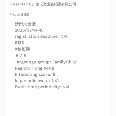
Presented by: 葉氏兒童合唱團有限公司
Price: $180
沙田大會堂
2026/07/14-15
registration deadline: N/A
$180
#藝術節
5 / 5
Target age group: Family,Child
Region: Hong Kong
Interesting score: 6
Is periodic event: N/A
Event time periodicity: N/A