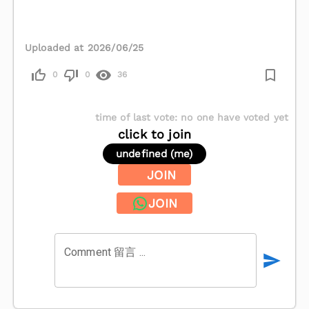
Uploaded at 2026/06/25
0
0
36
time of last vote
:
no one have voted yet
click to join
undefined (me)
JOIN
JOIN
Comment 留言 ...