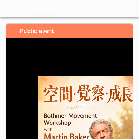
Meventol
HK
Public event