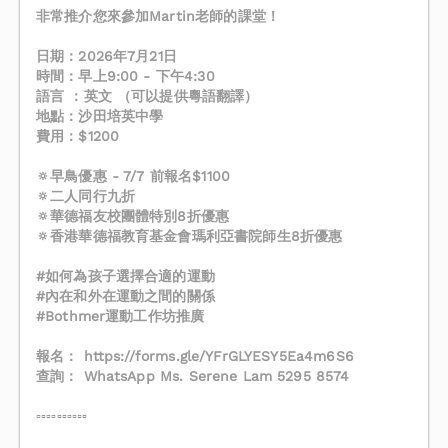
非常推介您來參加Martin老師的課堂！
日期：2026年7月21日
時間：早上9:00 - 下午4:30
語言 ：英文 （可以提供粵語翻譯）
地點：沙田培英中學
費用：$1200
🔅早鳥優惠 - 7/7 前報名$1100
🔅二人同行九折
🔅華德福友校團體特別8折優惠
🔅香港華德福教育基金會瑪利亞書院師生8折優惠
#如何為孩子選擇合適的運動
#內在和外在運動之間的關係
#Bothmer運動工作坊推廣
報名： https://forms.gle/YFrGLYESY5Ea4m6S6
查詢： WhatsApp Ms. Serene Lam 5295 8574
▫️▫️▫️▫️▫️▫️▫️▫️▫️▫️