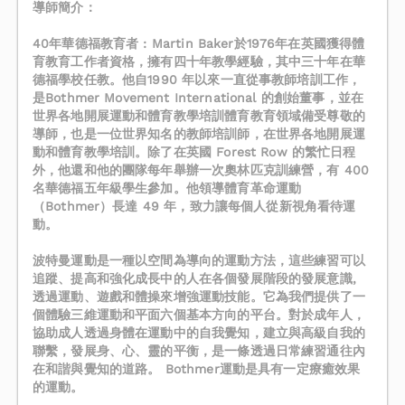
導師簡介：
40年華德福教育者 : Martin Baker於1976年在英國獲得體
育教育工作者資格，擁有四十年教學經驗，其中三十年在華
德福學校任教。他自1990 年以來一直從事教師培訓工作，
是Bothmer Movement International 的創始董事，並在
世界各地開展運動和體育教學培訓體育教育領域備受尊敬的
導師，也是一位世界知名的教師培訓師，在世界各地開展運
動和體育教學培訓。除了在英國 Forest Row 的繁忙日程
外，他還和他的團隊每年舉辦一次奧林匹克訓練營，有 400
名華德福五年級學生參加。他領導體育革命運動
（Bothmer）長達 49 年，致力讓每個人從新視角看待運
動。
波特曼運動是一種以空間為導向的運動方法，這些練習可以
追蹤、提高和強化成長中的人在各個發展階段的發展意識,
透過運動、遊戲和體操來增強運動技能。它為我們提供了一
個體驗三維運動和平面六個基本方向的平台。對於成年人，
協助成人透過身體在運動中的自我覺知，建立與高級自我的
聯繫，發展身、心、靈的平衡，是一條透過日常練習通往內
在和諧與覺知的道路。 Bothmer運動是具有一定療癒效果
的運動。