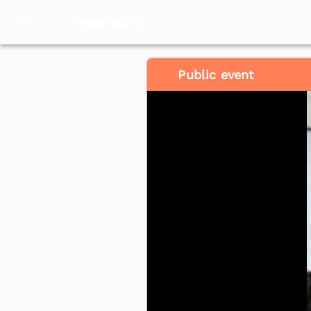
Meventol
HK
Public event