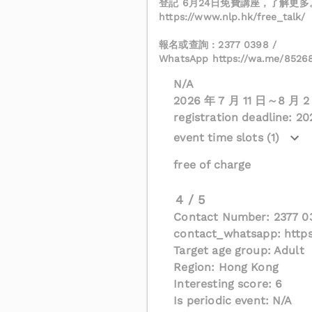
登記 6月24日免費講座，了解更多
https://www.nlp.hk/free_talk/
報名或查詢 : 2377 0398 /
WhatsApp https://wa.me/8526
N/A
2026 年 7 月 11 日～8 月 
registration deadline: 2
event time slots (1)
free of charge
4 / 5
Contact Number: 2377 0
contact_whatsapp: http
Target age group: Adult
Region: Hong Kong
Interesting score: 6
Is periodic event: N/A