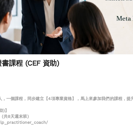
書課程 (CEF 資助)
人，一個課程，同步建立【4項專業資格】，馬上來參加我們的課程，提
助)】
日 (共8天週末班)
p_practitioner_coach/