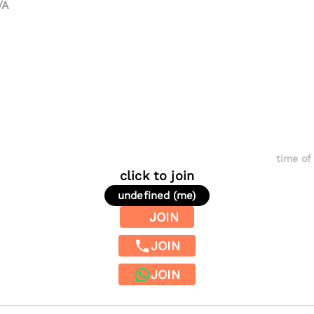
/A
time of 
click to join
undefined (me)
JOIN
JOIN
JOIN