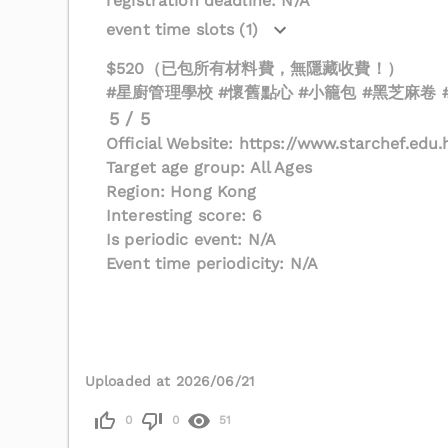
registration deadline: N/A
event time slots (1)
$520（已包所有材料費，無隱藏收費！）
#星廚管理學校 #懷舊點心 #小籠包 #黑芝麻卷 
5 / 5
Official Website: https://www.starchef.edu
Target age group: All Ages
Region: Hong Kong
Interesting score: 6
Is periodic event: N/A
Event time periodicity: N/A
Uploaded at 2026/06/21
0
0
51