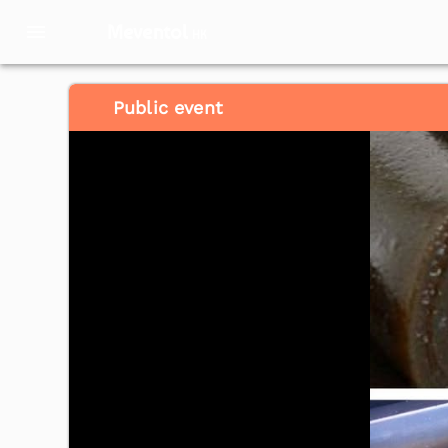
Meventol
HK
Public event