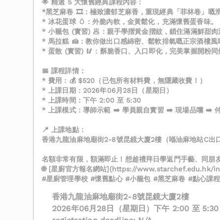
🌟 精選 5 大懷舊經典課程內容：
*黑芝麻卷 🎞️：極致濃郁芝麻香，重現經典「菲林卷」嘅
* 冰花蛋球 🥚：外脆內軟，金黃鬆化，充滿懷舊蛋香味。
* 小籠包 (實習) 🥟：親手學摺黃金摺紋，鎖住滿滿鮮甜
* 馬拉糕 🍰：教你做出口感綿密、鬆軟排氣嘅正宗酒樓風
* 蛋散 (實習) 🥢：酥脆香口、入口即化，完美掌握開粉
📅 課程詳情：
* 費用：💰 $520（已包所有材料費，無隱藏收費！）
* 上課日期：2026年06月28日（星期日）
* 上課時間：下午 2:00 至 5:30
* 上課模式：導師示範 ➡️ 學員親自實習 ➡️ 現場品嚐 
📍 上課地點：
香港九龍油麻地廟街2-8號昆鏡大廈2樓（喺油麻地站C出
名額非常有限，額滿即止！想趁禮拜日學返門手藝、同朋友
🌐 [星廚官方報名網站](https://www.starchef.edu.hk/in
#星廚管理學校 #懷舊點心 #小籠包 #黑芝麻卷 #點心課程
香港九龍油麻地廟街2-8號昆鏡大廈2樓
2026年06月28日（星期日）下午 2:00 至 5:30