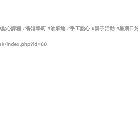
#點心課程 #香港學廚 #油麻地 #手工點心 #親子活動 #星期日
.hk/index.php?id=60