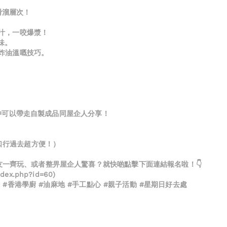
滑溜層次！
肉汁，一咬爆漿！
味。
同炸油溫嘅技巧。
➡️ 仲可以帶走自製成品同屋企人分享！
口行過去超方便！）
一齊玩、或者整畀屋企人驚喜？就快啲點擊下面連結報名啦！👇
dex.php?id=60)
 #香港學廚 #油麻地 #手工點心 #親子活動 #星期日好去處