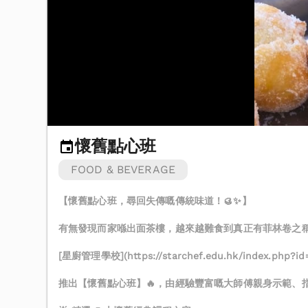
懷舊點心班
FOOD & BEVERAGE
【懷舊點心班，尋回失傳嘅傳統味道！🥮✨】
有無發現而家喺出面茶樓，越來越難食到真正有菲林卷之
[星廚管理學校](https://starchef.edu.hk/index.php?id
推出【懷舊點心班】🔥，由經驗豐富嘅大師傅親身示範、