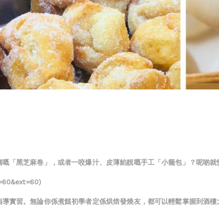
稱嘅「黑芝麻卷」，或者一咬爆汁、皮薄餡靚嘅手工「小籠包」？呢啲就
=60&ext=60)
指導實習。無論你係煮餸初學者定係烘焙發燒友，都可以輕鬆掌握到酒樓