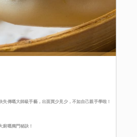
快失傳嘅大師級手藝，出面買少見少，不如自己親手學啦！
大廚嘅獨門秘訣！