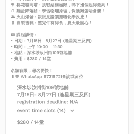
🍭 棉花糖高塔：挑戰結構極限，睇下邊個起得最高！
🥚 雞蛋降落艙：學習物理原理，保護雞蛋唔會爛！
🌋 火山爆發：親眼見證震撼嘅化學反應！
🍦 自製雪糕：整完仲有得食，夏天最開心！
📅 課程詳情：
• 日期：7月15日- 8月27日 (逢星期三及四)
• 時間：上午 10:00 - 11:30
• 地點：深水埗汝州街109號地舖
• 費用：$280 / 14堂
名額有限，報名要快！
📱💬 WhatsApp 97319721查詢或留位
深水埗汝州街109號地舖
7月15日- 8月27日 (逢星期三及四)
registration deadline: N/A
event time slots (14)
$280 / 14堂