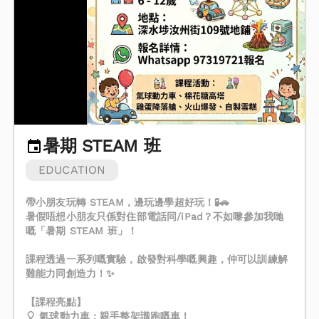
暑期 STEAM 班
EDUCATION
帶小朋友玩轉 STEAM，邊玩邊學超好玩！🧪🚗
暑假唔想小朋友只係對住部電話同/iPad？不如嚟參加我哋
嘅「暑期 STEAM 班」！
課程透過一系列嘅實驗，啟發對科學嘅興趣，仲可以訓練解
難能力同創造力！✨
【課程亮點】
🎈 氣球動力車：親手整架識跑嘅車！