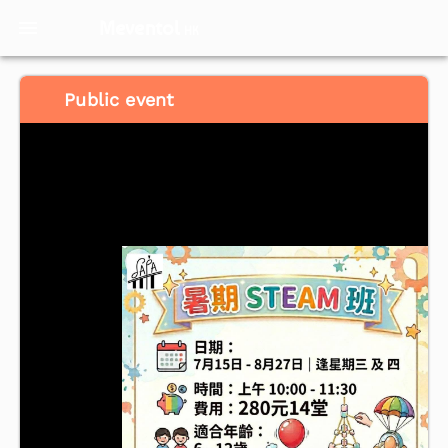
Meventol
HK
Public event