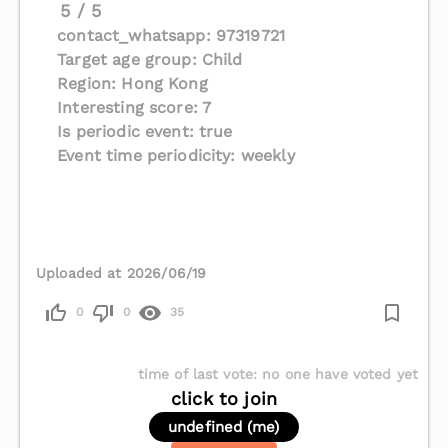
5 / 5
contact_whatsapp: 97319721
Target age group: Child
Region: Hong Kong
Interesting score: 7
Is periodic event: true
Event time periodicity: weekly
Uploaded at 2026/06/19
0
0
35
time of last vote
:
no one have voted yet
click to join
undefined (me)