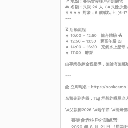
📍 地點：賽馬會赤柱戶外訓練營
👥 名額：只限 24 人（🔥只餘少
👨‍👩‍👧‍👦 對象：6 歲或以上（
---
⏳ 活動流程
🔸 10:00 – 12:50 龍舟體驗 🐲
🔸 12:50 – 13:50 豐富午膳 🍱
🔸 14:00 – 16:30 充氣水上歷奇 
🔸 17:00 離營
由專業教練全程指導，無論有無經
---
📩 立即報名：https://bookcamp.hk
名額先到先得，Tag 埋想約嘅屋企人同 fr
\#父親節2026 \#端午節 \#龍舟
賽馬會赤柱戶外訓練營
2026 年 6 月 21 日（星期