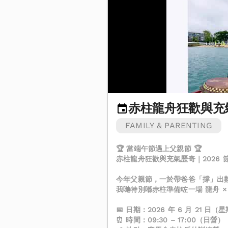
赤柱龍舟狂歡與充
FAMILY & PARENTING
🏆 當端午節遇上父親節 🏆
赤柱龍舟狂歡與充氣歷奇｜2026 
今年父親節，一於帶爸爸「撐」出熱
我哋特別喺赤柱準備咗一場 龍舟 
📅 日期：2026 年 6 月 21 
⏰ 時間：09:30 – 17:00（日營）