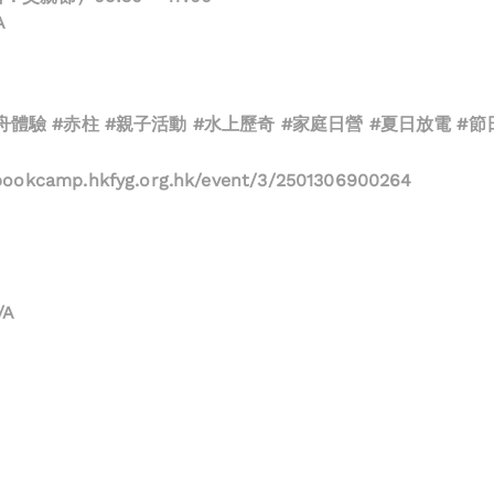
A
龍舟體驗 #赤柱 #親子活動 #水上歷奇 #家庭日營 #夏日放電 #
://bookcamp.hkfyg.org.hk/event/3/2501306900264
/A