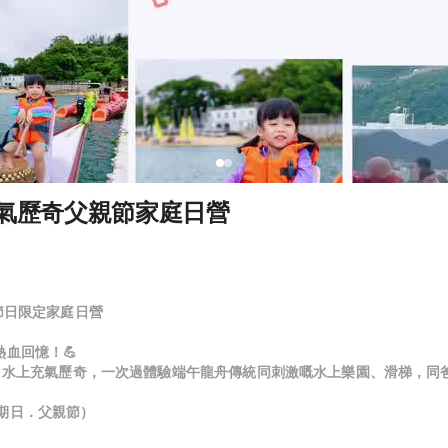
氣歷奇父親節家庭日營
節日限定家庭日營
血回憶！💪
× 水上充氣歷奇，一次過體驗端午龍舟傳統同刺激嘅水上樂園、滑梯，同爸
日（星期日．父親節）