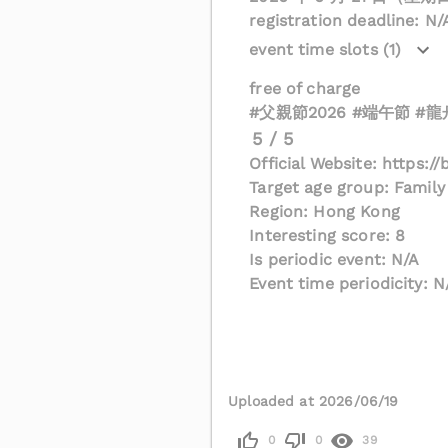
registration deadline: N/
event time slots (1)
free of charge
#父親節2026 #端午節 #
5 / 5
Official Website: https
Target age group: Family
Region: Hong Kong
Interesting score: 8
Is periodic event: N/A
Event time periodicity: N
Uploaded at 2026/06/19
0
0
39