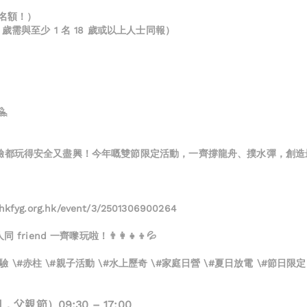
量名額！）
6-17 歲需與至少 1 名 18 歲或以上人士同報）
🤽
驗都玩得安全又盡興！今年嘅雙節限定活動，一齊撐龍舟、撲水彈，創造
fyg.org.hk/event/3/2501306900264
iend 一齊嚟玩啦！👨‍👩‍👧‍👦💦
體驗 \#赤柱 \#親子活動 \#水上歷奇 \#家庭日營 \#夏日放電 \#節日限定
日．父親節）09:30 – 17:00