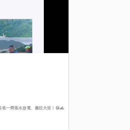
爸一齊落水放電、瘋狂大笑！😆🌊