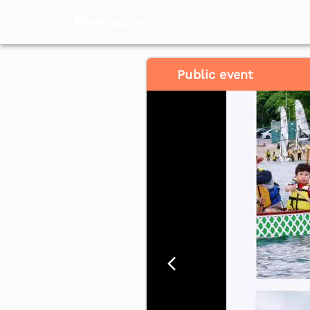
Meventol
HK
Public event