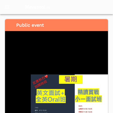
Meventol
HK
Public event