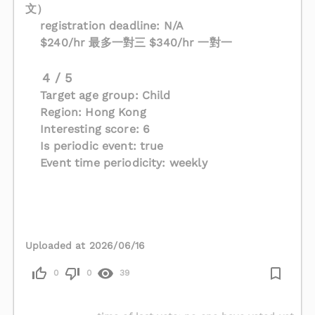
文）
registration deadline: N/A
$240/hr 最多一對三 $340/hr 一對一
4 / 5
Target age group: Child
Region: Hong Kong
Interesting score: 6
Is periodic event: true
Event time periodicity: weekly
Uploaded at 2026/06/16
0
0
39