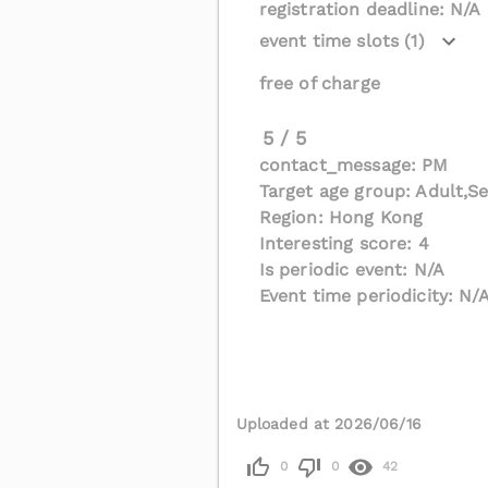
registration deadline: N/A
event time slots (1)
free of charge
5 / 5
contact_message: PM
Target age group: Adult,Se
Region: Hong Kong
Interesting score: 4
Is periodic event: N/A
Event time periodicity: N/
Uploaded at 2026/06/16
0
0
42