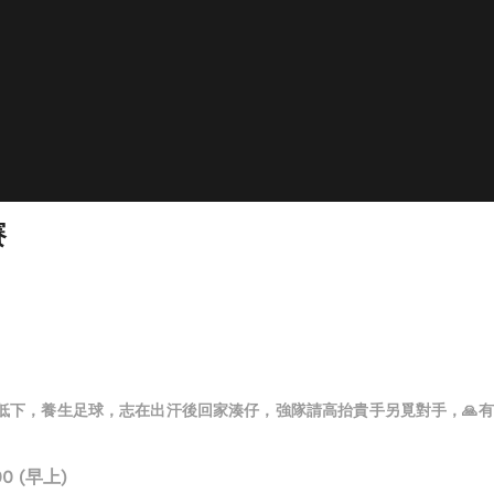
賽
，養生足球，志在出汗後回家湊仔，強隊請高抬貴手另覓對手，🙏有興趣友賽的
0 (早上)