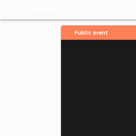
Meventol
HK
Public event