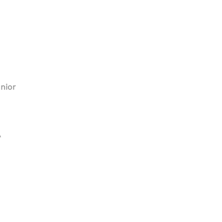
nior
A