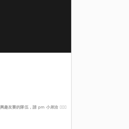
隊伍，請 pm 小弟洽 🙇🏽‍♂️