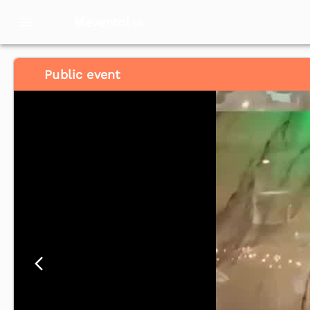
Meventol
HK
Public event