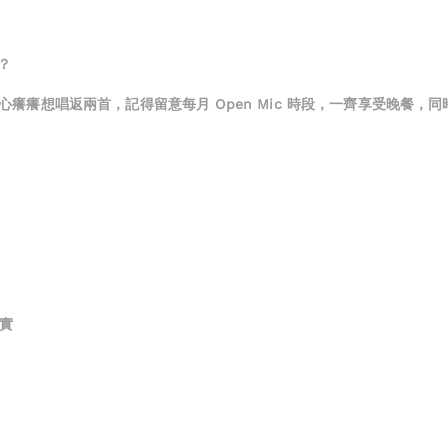
？
係成日心癢癢想唱返兩首，記得留意每月 Open Mic 時段，一齊享受晚餐
真實