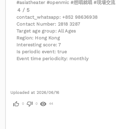
#asiatheater #openmic #想唱就唱 #現場交流
4 / 5
contact_whatsapp: +852 98636938
Contact Number: 2818 3287
Target age group: All Ages
Region: Hong Kong
Interesting score: 7
Is periodic event: true
Event time periodicity: monthly
Uploaded at 2026/06/16
0
0
44