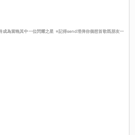
，同時成為當晚其中一位閃耀之星 ⭐記得send埋俾你個想首歌既朋友一