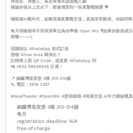
俾朋友、俾愛人、甚至俾素未謀面嘅人聽
無論你係台上定台下，都會感受到一份真摯嘅熱愛 💖
喺呢個AI嘅年代，這種現場真實嘅交流，真係非常難得。你認同嗎
每月我哋都有不同表演單位為你準備 Open Mic 🎙️如果你都
齊嚟~~~~~|
現階段以 WhatsApp 形式訂座
想喺 Show Area 睇演出？
記得掃上面 QR Code，或直接 WhatsApp 到
📲 +852 98636938 訂座！
📍 銅鑼灣皇室堡 3樓 313-314舖
📞 電話：2818 3287
#AsiaTheater #OpenMic #想唱就唱 #現場交流 AI年代最缺嘅
銅鑼灣皇室堡 3樓 313-314舖
每月
registration deadline: N/A
free of charge