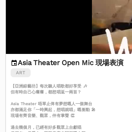
Asia Theater Open Mic 現場表演
ART
【亞洲綜藝坊】每次聽人唱歌都好享受 🎶
但有時自己心癢癢，都想唱返一兩首？
Asia Theater 唔單止俾有夢想嘅人一個舞台
亦都滿足你「一時興起，想唱就唱」嘅衝動 🎤
現場有齊音樂、觀眾，仲有掌聲 👏
過去幾個月，已經有好多觀眾上台獻唱