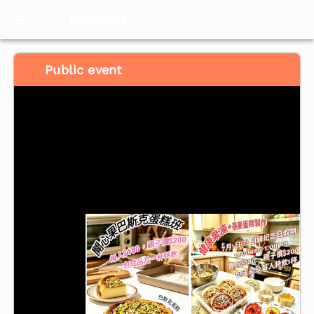
Meventol
HK
Public event