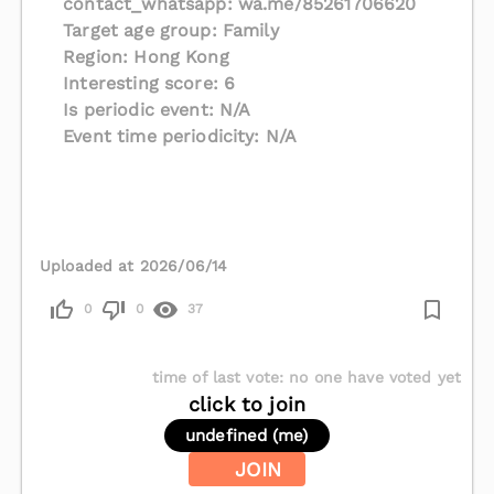
contact_whatsapp: wa.me/85261706620
Target age group: Family
Region: Hong Kong
Interesting score: 6
Is periodic event: N/A
Event time periodicity: N/A
Uploaded at 2026/06/14
0
0
37
time of last vote
:
no one have voted yet
click to join
undefined (me)
JOIN