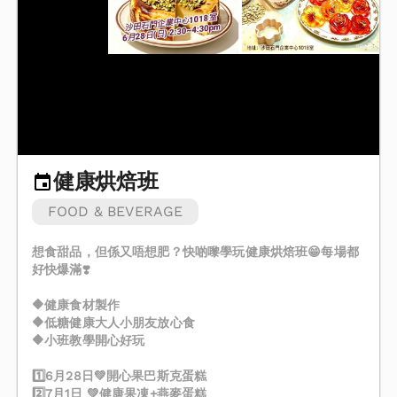
健康烘焙班
FOOD & BEVERAGE
想食甜品，但係又唔想肥？快啲嚟學玩健康烘焙班😁每場都
好快爆滿❣️
🔶健康食材製作
🔶低糖健康大人小朋友放心食
🔶小班教學開心好玩
1️⃣6月28日💚開心果巴斯克蛋糕
2️⃣7月1日 💚健康果凍+燕麥蛋糕