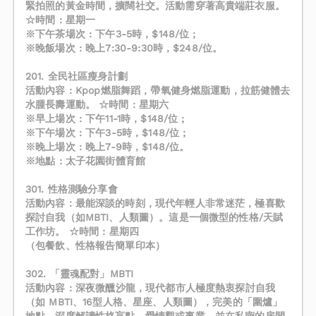
緊拍照的黃金時間，擴闊社交。活動需穿著高貴端莊衣服。
☆時間 : 星期一
※下午茶場次 : 下午3-5時，$148/位 ;
※晚飯場次 : 晚上7:30-9:30時，$248/位。
201. 全民社區瘦身計劃
活動內容 : Kpop燃脂舞蹈，帶氧健身燃脂運動，拉筋健體去
水腫長壽運動。 ☆時間 : 星期六
※早上場次 : 下午11-1時，$148/位 ;
※下午場次 : 下午3-5時，$148/位 ;
※晚上場次 : 晚上7-9時，$148/位。
※地點 : 太子花園街體育館
301. 性格測驗分享會
活動內容：最能深談的時刻，現代年輕人非常迷茫，極喜歡
探討自我（如MBTI、人類圖）。這是一個微型的性格/天賦
工作坊。 ☆時間 : 星期四
（包餐飲、性格報告簡單印本）
302. 「靈魂配對」MBTI
活動內容 : 深夜微醺沙龍，現代都市人極度熱衷探討自我
（如 MBTI、16型人格、星座、人類圖），完美的「圍爐」