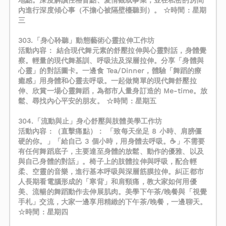
地點。深度解讀性格盲點、愛情觀或事業，並在私密的房間
內進行深度傾心事（不擔心被隔壁檯聽到）。 ☆時間 : 星期
三
303.「身心聆聽」動態藝術心靈拉伸工作坊
活動內容： 結合現代舞元素的舒壓拉伸與心靈對話，身體覺
察。輕量的現代舞基訓、呼吸法及深層拉伸。分享「身體與
心靈」的對話圖卡。一邊食 Tea/Dinner，體驗「舞蹈的療
癒感」用身體和心靈去呼吸。一起做簡單的現代舞舒壓拉
伸、欣賞一場心靈舞蹈，為都市人量身訂造的 Me-time。放
鬆、尋找內心平安的朋友。 ☆時間 : 星期五
304.「流動與止」身心舒壓與肢體美學工作坊
活動內容 : （直擊痛點）： 「致每天坐足 8 小時、肩膀僵
硬的你。」「給自己 3 個小時，用身體去呼吸。☕️」不需要
有任何舞蹈底子，主要達至身體的放鬆、動作的優雅、以及
與自己身體的對話」。椅子上的肢體拉伸與呼吸，配合輕
柔、空靈的音樂，進行基本呼吸與深層筋膜拉伸。糾正都市
人長期看電腦形成的「寒背」和肩頸痛，教大家如何用優
美、流暢的舞蹈動作去伸展肌肉。美學下午茶/晚餐與「視覺
手札」交流，大家一邊享用精緻的下午茶/晚餐，一邊聊天。
☆時間 : 星期四