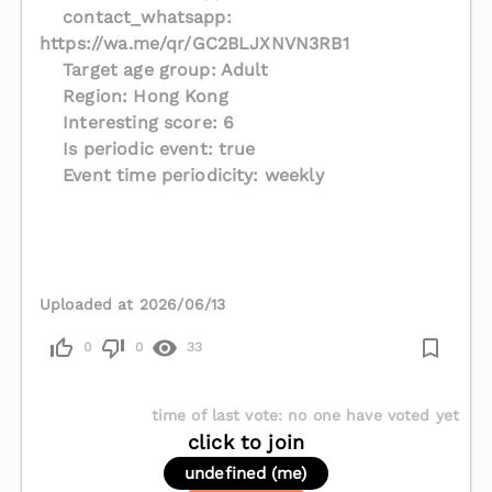
contact_whatsapp:
https://wa.me/qr/GC2BLJXNVN3RB1
Target age group: Adult
Region: Hong Kong
Interesting score: 6
Is periodic event: true
Event time periodicity: weekly
Uploaded at 2026/06/13
0
0
33
time of last vote
:
no one have voted yet
click to join
undefined (me)