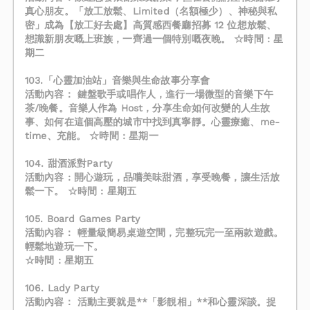
真心朋友。「放工放鬆、Limited（名額極少）、神秘與私
密」成為【放工好去處】高質感西餐廳招募 12 位想放鬆、
想識新朋友嘅上班族，一齊過一個特別嘅夜晚。 ☆時間 : 星
期二
103.「心靈加油站」音樂與生命故事分享會
活動內容： 鍵盤歌手或唱作人，進行一場微型的音樂下午
茶/晚餐。音樂人作為 Host，分享生命如何改變的人生故
事、如何在這個高壓的城市中找到真寧靜。心靈療癒、me-
time、充能。 ☆時間 : 星期一
104. 甜酒派對Party
活動內容 : 開心遊玩，品嚐美味甜酒，享受晚餐，讓生活放
鬆一下。 ☆時間 : 星期五
105. Board Games Party
活動內容： 輕量級簡易桌遊空間，完整玩完一至兩款遊戲。
輕鬆地遊玩一下。
☆時間 : 星期五
106. Lady Party
​活動內容： 活動主要就是**「影靚相」**和心靈深談。捉