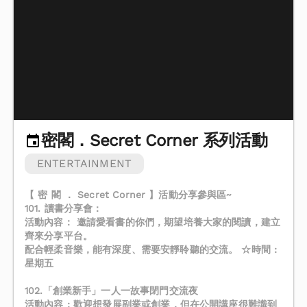
密閣．Secret Corner 系列活動
ENTERTAINMENT
【 密 閣 ． Secret Corner 】活動分享參與區~
101. 讀書分享會：
活動內容： 邀請愛看書的你們，期望培養大家的閱讀，建立
齊來分享平台。
配合輕柔音樂，能有深度、需要安靜聆聽的交流。 ☆時間 :
星期五
102.「創業新手」一人一故事閉門交流夜
活動內容 : 歡迎想發展副業或創業，但在公開講座很難識到