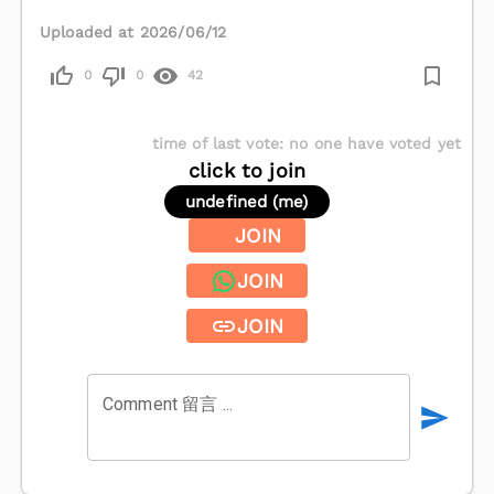
Uploaded at 2026/06/12
0
0
42
time of last vote
:
no one have voted yet
click to join
undefined (me)
JOIN
JOIN
JOIN
Comment 留言 ...