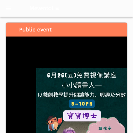
Meventol
HK
Public event