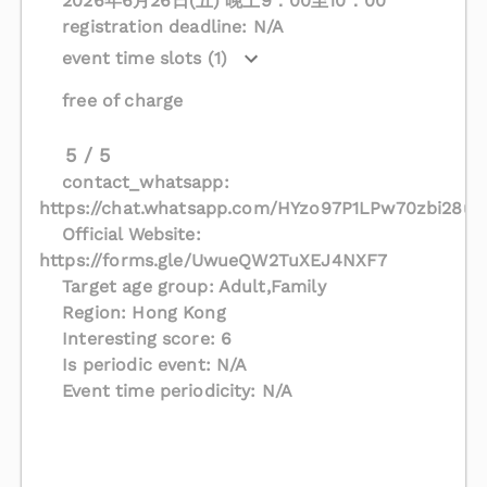
2026年6月26日(五) 晚上9：00至10：00
registration deadline: N/A
event time slots (1)
free of charge
5 / 5
contact_whatsapp:
https://chat.whatsapp.com/HYzo97P1LPw70zbi28u
Official Website:
https://forms.gle/UwueQW2TuXEJ4NXF7
Target age group: Adult,Family
Region: Hong Kong
Interesting score: 6
Is periodic event: N/A
Event time periodicity: N/A