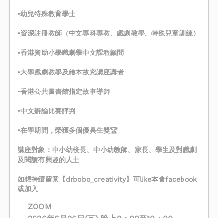
•幼兒特殊教育學士
•資深註冊教師（中文專科專教、戲劇教學、特殊兒童訓練）
•香港資助小學戲劇學中文課程顧問
•大學戲劇教學及繪本故究講座講者
•香港公共圖書館指定故事導師
•中文辯論比賽評判
•在學期間，榮獲多個優異生獎🏆
講座對象：中小幼校長、中小幼教師、家長、學生及對戲劇
及閱讀有興趣的人士
如想持續留意【drbobo_creativity】可like本會facebook
或加入
ZOOM