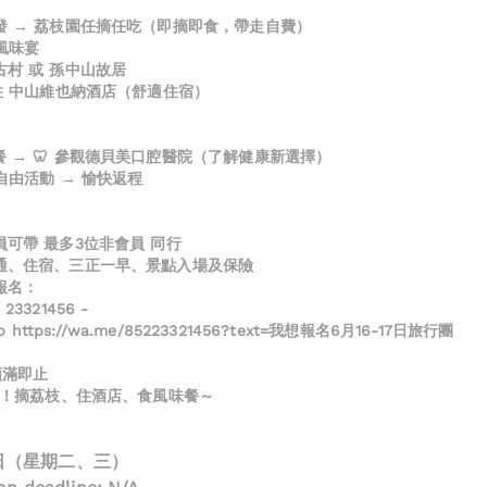
出發 → 荔枝園任摘任吃（即摘即食，帶走自費）
道風味宴
古村 或 孫中山故居
入住 中山維也納酒店（舒適住宿）
餐 → 🦷 參觀德貝美口腔醫院（了解健康新選擇）
 自由活動 → 愉快返程
員可帶 最多3位非會員 同行
交通、住宿、三正一早、景點入場及保險
報名：
23321456 -
pp https://wa.me/85223321456?text=我想報名6月16-17日旅行團
額滿即止
兩日！摘荔枝、住酒店、食風味餐～
17日（星期二、三）