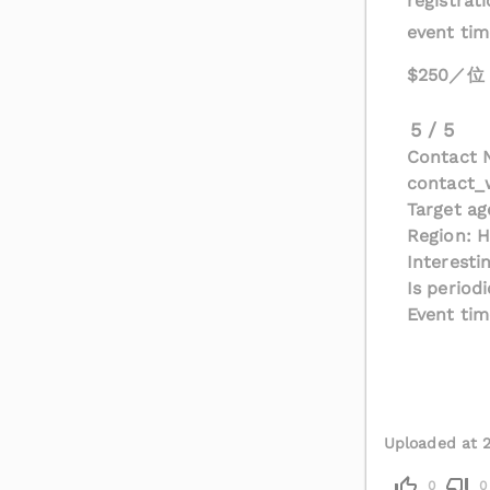
registrat
event time
$250／
5 / 5
Contact 
contact
Target ag
Region: 
Interesti
Is period
Event tim
Uploaded at 
0
0