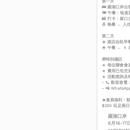
第一天
🚌 羅湖口岸
🍽️ 午餐：地
📸 打卡：崖口
🍜 晚餐 → 
第二天
☀️ 酒店自助早
🍚 午餐 → 
🎁特別備註
🔹 每位聯會會
🔹 費用已包
🔹 活動查詢及
- 📞 歡迎致電：
- 📲 WhatsA
🔥會員福利・
$250 玩足
羅湖口岸
6月16-