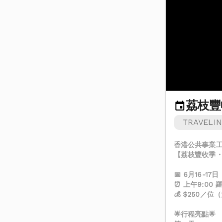
荔枝豐
TRAVELI
香港公共事業工
【荔枝豐收季
📅 6月16-1
⏰ 上午9:00
💰 $250／
🌟行程亮點🌟