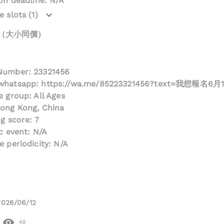
ion deadline: N/A
 slots (1)
位（大小同價）
Number: 23321456
_whatsapp: https://wa.me/85223321456?text=我想報名
e group: All Ages
Hong Kong, China
ng score: 7
ic event: N/A
e periodicity: N/A
2026/06/12
48