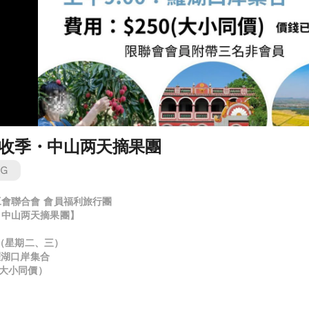
收季・中山两天摘果團
NG
會聯合會 會員福利旅行團
・中山两天摘果團】
7日（星期二、三）
 羅湖口岸集合
位（大小同價）