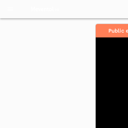
Meventol
HK
Public 