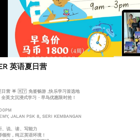
KER 英语夏日营
语夏日营 🌟 🇲🇾 免签畅游 ,快乐学习首选地
 · 全英文沉浸式学习 · 早鸟优惠限时抢！
00PM
EMY, JALAN PSK 8, SERI KEMBANGAN
升听、说、读、写能力
教师领衔，纯正英语环境！