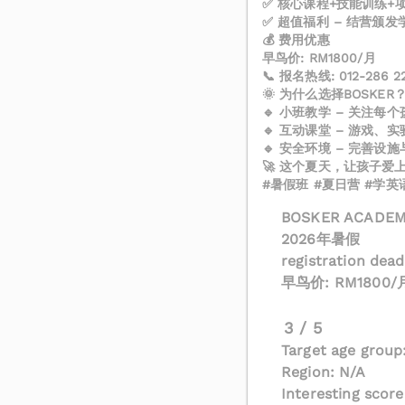
✅ 核心课程+技能训练
✅ 超值福利 – 结营颁
💰 费用优惠
早鸟价: RM1800/月
📞 报名热线: 012-286 22
🌞 为什么选择BOSKER
🔹 小班教学 – 关注每
🔹 互动课堂 – 游戏
🔹 安全环境 – 完善设
🚀 这个夏天，让孩子
#暑假班 #夏日营 #学英语 #
BOSKER ACADEMY
2026年暑假
registration dead
早鸟价: RM1800/
3 / 5
Target age group
Region: N/A
Interesting score