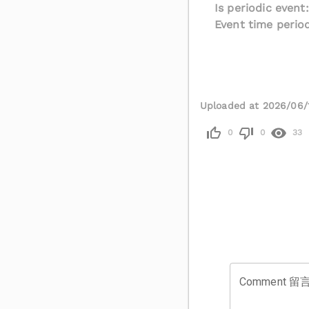
Is periodic event
Event time period
Uploaded at 2026/06/
0
0
33
Comment 留言 