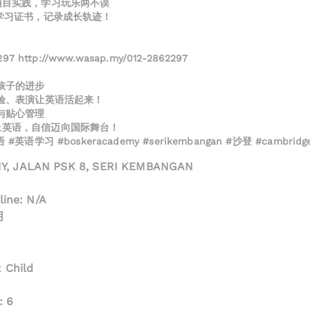
+项目实践，学习玩乐两不误
发学习证书，记录成长轨迹！
97 http://www.wasap.my/012-2862297
？
个孩子的进步
、实验、表演让英语活起来！
施与贴心管理
爱上英语，自信迈向国际舞台！
英语学习 #boskeracademy #serikembangan #沙登 #cambridge
, JALAN PSK 8, SERI KEMBANGAN
line: N/A
月
: Child
: 6