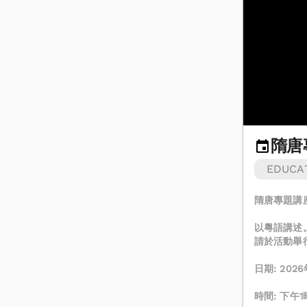
隋唐
EDUCA
隋唐專題講
以粵語講述
請於活動舉
日期: 202
時間: 下午