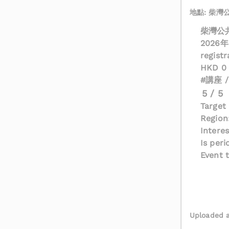
地點: 柴灣
柴灣公
2026
registr
HKD 0
#講座 
5 / 5
Target 
Region
Interes
Is peri
Event t
Uploaded 