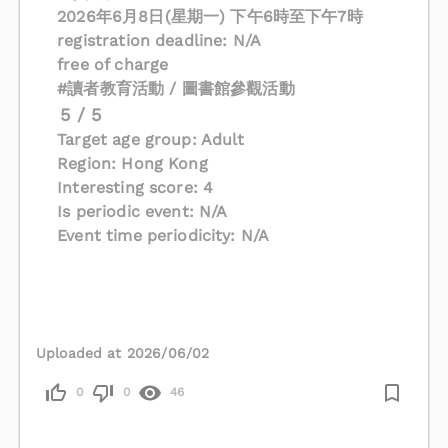
2026年6月8日(星期一) 下午6時至下午7時
registration deadline: N/A
free of charge
#讀者教育活動 / 圖書館參觀活動
5 / 5
Target age group: Adult
Region: Hong Kong
Interesting score: 4
Is periodic event: N/A
Event time periodicity: N/A
Uploaded at 2026/06/02
0
0
46