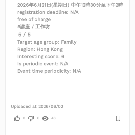
2026年6月21日(星期日) 中午12時30分至下午2時
registration deadline: N/A
free of charge
#講座 / 工作坊
5 / 5
Target age group: Family
Region: Hong Kong
Interesting score: 6
Is periodic event: N/A
Event time periodicity: N/A
Uploaded at 2026/06/02
0
0
46