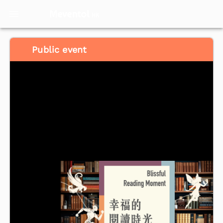
Meventol
HK
Public event