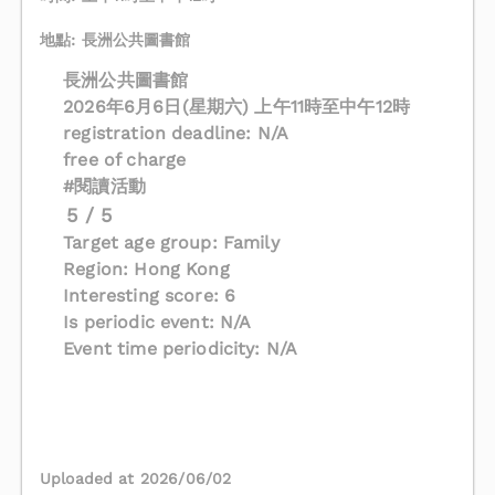
地點: 長洲公共圖書館
長洲公共圖書館
2026年6月6日(星期六) 上午11時至中午12時
registration deadline: N/A
free of charge
#閱讀活動
5 / 5
Target age group: Family
Region: Hong Kong
Interesting score: 6
Is periodic event: N/A
Event time periodicity: N/A
Uploaded at 2026/06/02