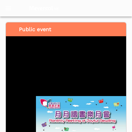
Meventol
HK
Public event