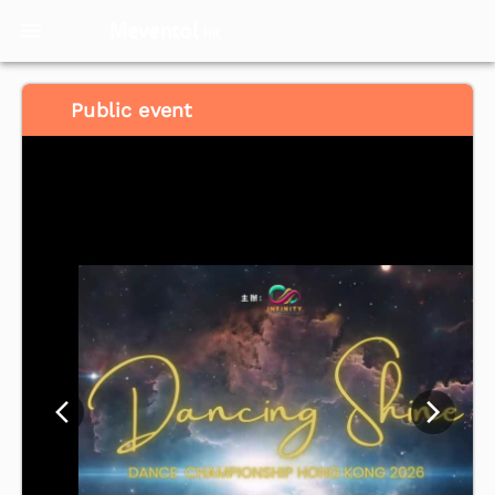
Meventol
HK
Public event