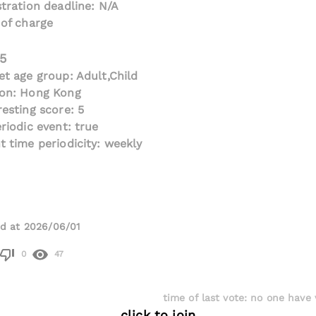
stration deadline: N/A
 of charge
 5
et age group: Adult,Child
on: Hong Kong
resting score: 5
eriodic event: true
t time periodicity: weekly
d at 2026/06/01
0
47
time of last vote
:
no one have 
click to join