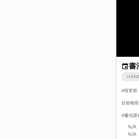
書
HAN
#恆常班
目前每班只
#書法課
N/A
N/A