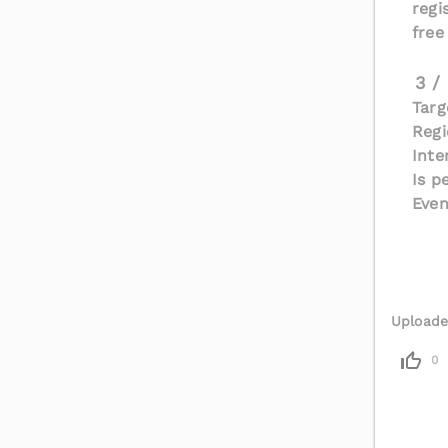
regi
free
3 /
Targ
Regi
Inte
Is p
Even
Uploade
0