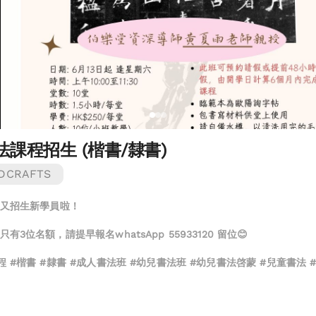
法課程招生 (楷書/隸書)
DCRAFTS
 又招生新學員啦！
有3位名額，請提早報名whatsApp 55933120 留位😊
程 #楷書 #隸書 #成人書法班 #幼兒書法班 #幼兒書法啓蒙 #兒童書法 