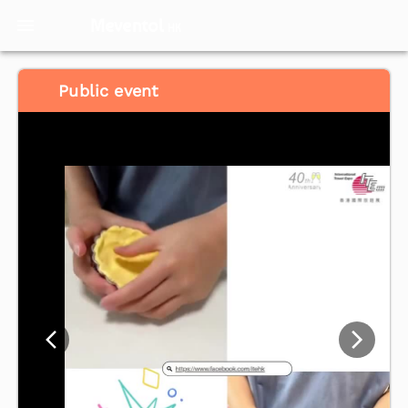
Meventol
HK
Public event