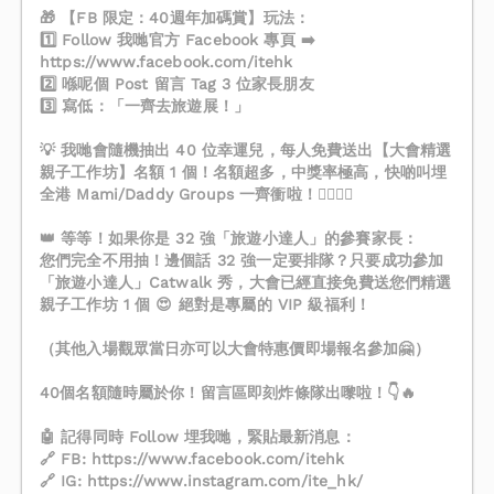
🎁 【FB 限定：40週年加碼賞】玩法：
1️⃣ Follow 我哋官方 Facebook 專頁 ➡️
https://www.facebook.com/itehk
2️⃣ 喺呢個 Post 留言 Tag 3 位家長朋友
3️⃣ 寫低：「一齊去旅遊展！」
💡 我哋會隨機抽出 40 位幸運兒，每人免費送出【大會精選
親子工作坊】名額 1 個！名額超多，中獎率極高，快啲叫埋
全港 Mami/Daddy Groups 一齊衝啦！🏃‍♂️🏃‍♀️
👑 等等！如果你是 32 強「旅遊小達人」的參賽家長：
您們完全不用抽！邊個話 32 強一定要排隊？只要成功參加
「旅遊小達人」Catwalk 秀，大會已經直接免費送您們精選
親子工作坊 1 個 😍 絕對是專屬的 VIP 級福利！
（其他入場觀眾當日亦可以大會特惠價即場報名參加🤗）
40個名額隨時屬於你！留言區即刻炸條隊出嚟啦！👇🔥
🤖 記得同時 Follow 埋我哋，緊貼最新消息：
🔗 FB: https://www.facebook.com/itehk
🔗 IG: https://www.instagram.com/ite_hk/