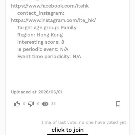
https://www.facebook.com/itehk
contact_instagram:
https://www.instagram.com/ite_hk/
Target age group: Family
Region: Hong Kong
Interesting score: 8
Is periodic event: N/A
Event time periodicity: N/A
Uploaded at 2026/06/01
0
0
39
time of last vote
:
no one have voted yet
click to join