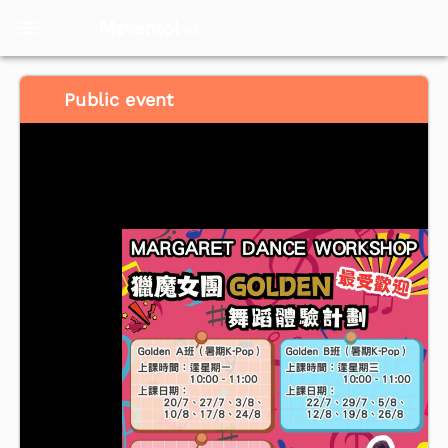
Meventol
HK
Public event