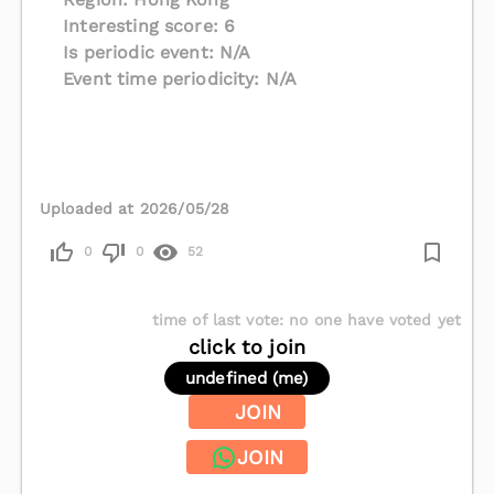
Interesting score: 6
Is periodic event: N/A
Event time periodicity: N/A
Uploaded at 2026/05/28
0
0
52
time of last vote
:
no one have voted yet
click to join
undefined (me)
JOIN
JOIN