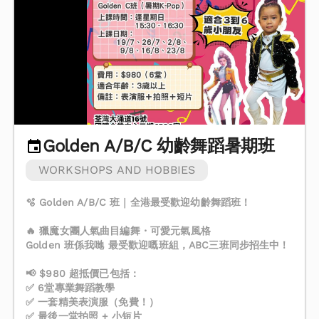
Golden A/B/C 幼齡舞蹈暑期班
WORKSHOPS AND HOBBIES
🫧 Golden A/B/C 班｜全港最受歡迎幼齡舞蹈班！
🔥 獵魔女團人氣曲目編舞・可愛元氣風格
Golden 班係我哋 最受歡迎嘅班組，ABC三班同步招生中！
📢 $980 超抵價已包括：
✅ 6堂專業舞蹈教學
✅ 一套精美表演服（免費！）
✅ 最後一堂拍照 + 小短片