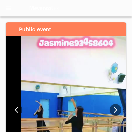
Meventol
HK
Public event