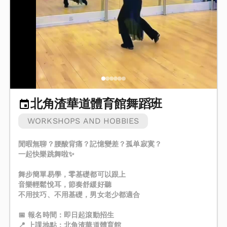
北角渣華道體育館舞蹈班
WORKSHOPS AND HOBBIES
閒暇無聊？腰酸背痛？記憶變差？孤单寂寞？
一起快樂跳舞啦✨
舞步簡單易學，零基礎都可以跟上
音樂輕鬆悅耳，節奏舒緩好聽
不用技巧、不用基礎，男女老少都適合
📅 報名時間：即日起滾動招生
📍 上課地點：北角渣華道體育館