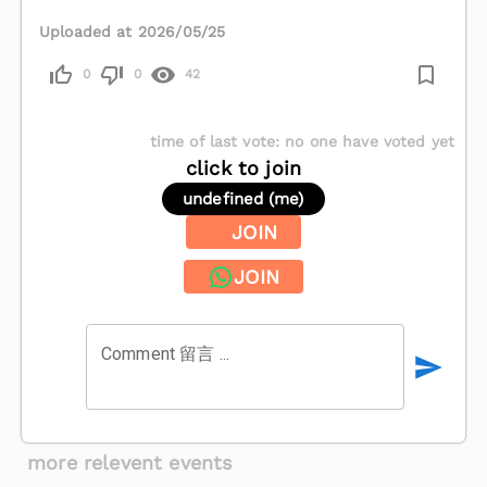
Uploaded at 2026/05/25
0
0
42
time of last vote
:
no one have voted yet
click to join
undefined (me)
JOIN
JOIN
Comment 留言 ...
more relevent events