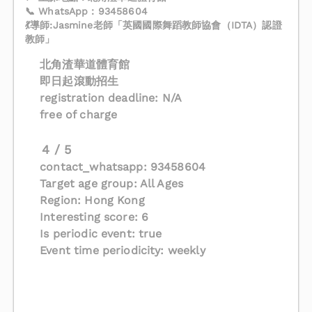
📞 WhatsApp：93458604
💃導師:Jasmine老師「英國國際舞蹈教師協會（IDTA）認證
教師」
北角渣華道體育館
即日起滾動招生
registration deadline: N/A
free of charge
4 / 5
contact_whatsapp: 93458604
Target age group: All Ages
Region: Hong Kong
Interesting score: 6
Is periodic event: true
Event time periodicity: weekly