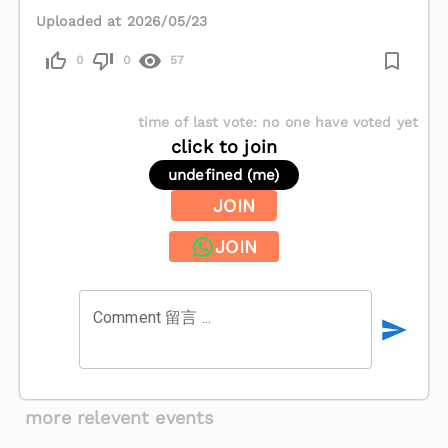
Uploaded at 2026/05/23
0
0
57
time of last vote
:
no one have voted yet
click to join
undefined (me)
JOIN
JOIN
Comment 留言 ...
more relevent events