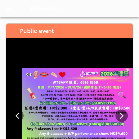
Meventol
HK
Public event