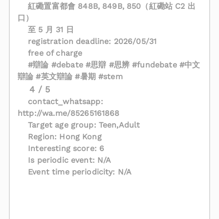
紅磡置富都會 848B, 849B, 850（紅磡站 C2 出
口）
至 5 月 31 日
registration deadline: 2026/05/31
free of charge
#辯論 #debate #思辯 #思辨 #fundebate #中文
辯論 #英文辯論 #暑期 #stem
4 / 5
contact_whatsapp:
http://wa.me/85265161868
Target age group: Teen,Adult
Region: Hong Kong
Interesting score: 6
Is periodic event: N/A
Event time periodicity: N/A