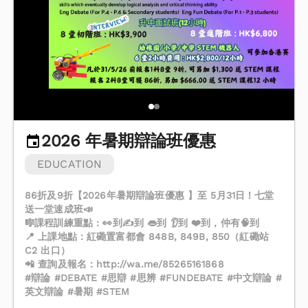
2026 年暑期辯論班優惠
EDUCATION
86折及9折【2026年暑期辯論班優惠 】至 5月31日！七堂
送一堂速成班📣
🎼課程訓練重點 : 👀到✍️到 👄到 👂到 ❤️到，仲有🧠到
📍 上課地點：紅磡置富都會 848B, 849B, 850（紅磡站
C2 出口）
📲 查詢及報名：http://wa.me/85265161868
#辯論 #DEBATE #思辯 #思辨 #FUNDEBATE #中文辯論 #
英文辯論 #暑期 #STEM