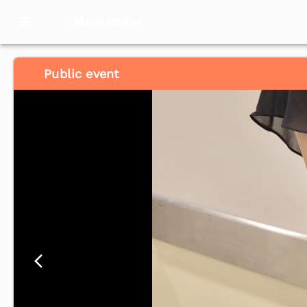
Meventol
HK
Public event