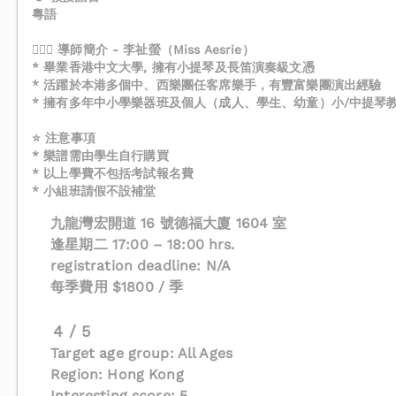
粵語
🙎🏻‍♀️ 導師簡介 - 李祉螢（Miss Aesrie）
* 畢業香港中文大學, 擁有小提琴及長笛演奏級文憑
* 活躍於本港多個中、西樂團任客席樂手，有豐富樂團演出經驗
* 擁有多年中小學樂器班及個人（成人、學生、幼童）小/中提琴
⭐ 注意事項
* 樂譜需由學生自行購買
* 以上學費不包括考試報名費
* 小組班請假不設補堂
九龍灣宏開道 16 號德福大廈 1604 室
逢星期二 17:00 – 18:00 hrs.
registration deadline: N/A
每季費用 $1800 / 季
4 / 5
Target age group: All Ages
Region: Hong Kong
Interesting score: 5