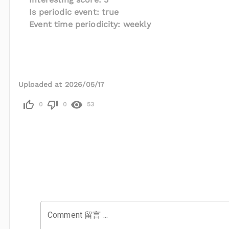
Is periodic event: true
Event time periodicity: weekly
Uploaded at 2026/05/17
0
0
53
Comment 留言 ...