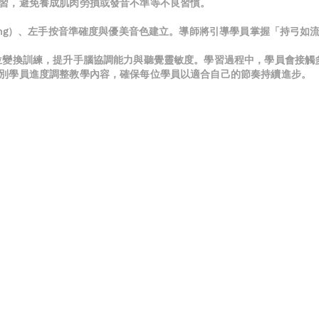
習，避免養成肌肉勞損或發音不準等不良習慣。
ing）、左手按音準確度與優美音色建立。導師將引導學員掌握「持弓
位變換訓練，提升手腦協調能力與聽覺靈敏度。學習過程中，學員會接觸
別學員進度調整教學內容，確保每位學員以適合自己的節奏持續進步。
）