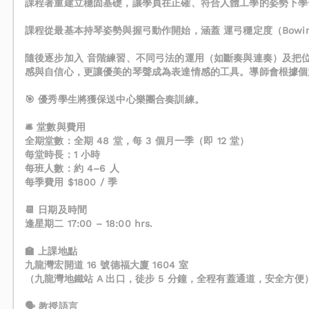
課程著重建立穩固基礎，讓學員在正確、符合人體工學的姿勢下學
課程從最基本持琴姿勢與握弓動作開始，涵蓋 運弓穩定度（Bow
隨後逐步加入 音階練習、不同弓法的運用（如斷奏與連奏）及把
感與自信心，更讓優美的琴聲成為表達情感的工具。導師會根據個
🎯 優秀學生將獲保送中心樂團合奏訓練。
🛎️ 堂數與費用
全期堂數：全期 48 堂，每 3 個月一季（即 12 堂）
每堂時長：1 小時
每班人數：約 4–6 人
每季費用 $1800 / 季
📆 日期及時間
逢星期二 17:00 – 18:00 hrs.
🏫 上課地點
九龍灣宏開道 16 號德福大廈 1604 室
（九龍灣地鐵站 A 出口，徒步 5 分鐘，全程有蓋通道，安全方便
🗣️ 教授語言