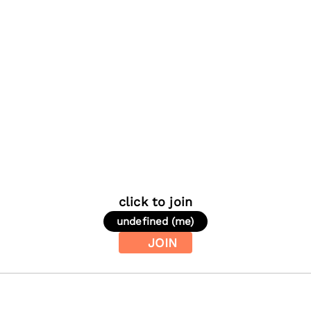
click to join
undefined (me)
JOIN