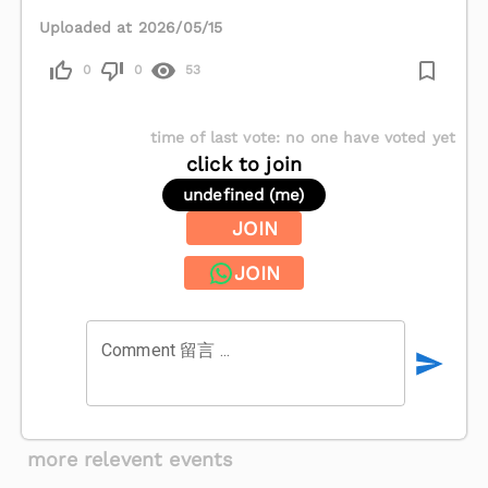
Uploaded at 2026/05/15
0
0
53
time of last vote
:
no one have voted yet
click to join
undefined (me)
JOIN
JOIN
Comment 留言 ...
more relevent events