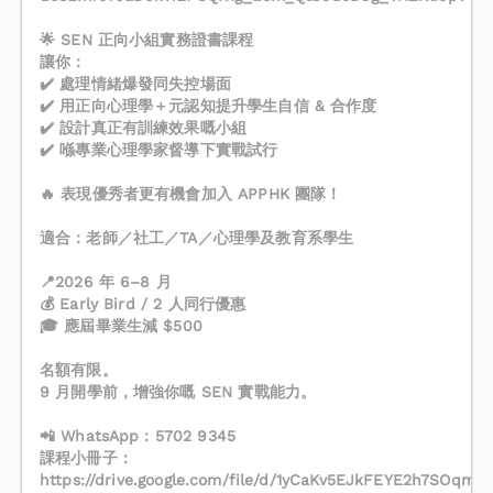
🌟 SEN 正向小組實務證書課程
讓你：
✔️ 處理情緒爆發同失控場面
✔️ 用正向心理學＋元認知提升學生自信 & 合作度
✔️ 設計真正有訓練效果嘅小組
✔️ 喺專業心理學家督導下實戰試行
🔥 表現優秀者更有機會加入 APPHK 團隊！
適合：老師／社工／TA／心理學及教育系學生
📍2026 年 6–8 月
💰 Early Bird / 2 人同行優惠
🎓 應屆畢業生減 $500
名額有限。
9 月開學前，增強你嘅 SEN 實戰能力。
📲 WhatsApp：5702 9345
課程小冊子：
https://drive.google.com/file/d/1yCaKv5EJkFEYE2h7SOqm