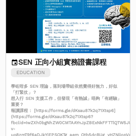
SEN 正向小組實務證書課程
EDUCATION
學咗咁多 SEN 理論，落到場帶組依然覺得好無力，好似
「打緊仗」？
想入行 SEN 支援工作，但發現「有熱誠」唔夠「有經驗」
重要？
報讀課程： [https://forms.gle/dKsau87k2q71Xtsp6]
(https://forms.gle/dKsau87k2q71Xtsp6?
fbclid=IwZXh0bgNhZW0CMTAAYnJpZBExNkFFTTlQTW5JUEp
v-
uo8zmT9f6aDJkYiEPSQKTg_aem_Qtb5dcBUg_vHZNliopV4F