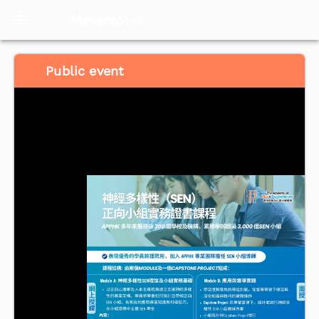
Meventol
HK
Public event