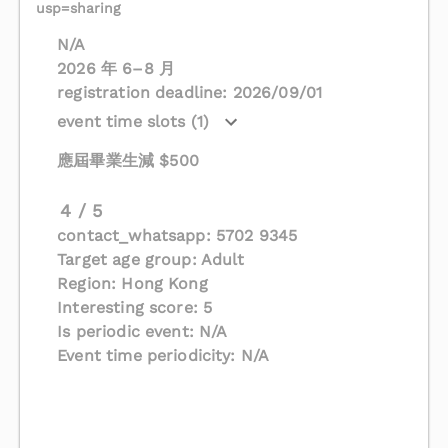
usp=sharing
N/A
2026 年 6–8 月
registration deadline: 2026/09/01
event time slots (1)
應屆畢業生減 $500
4 / 5
contact_whatsapp: 5702 9345
Target age group: Adult
Region: Hong Kong
Interesting score: 5
Is periodic event: N/A
Event time periodicity: N/A