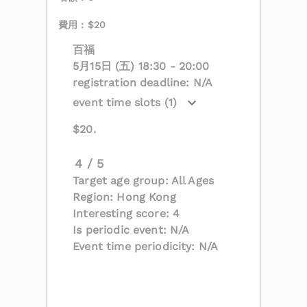
費用 : $20
百福
5月15日 (五) 18:30 - 20:00
registration deadline: N/A
event time slots (1)
$20.
4 / 5
Target age group: All Ages
Region: Hong Kong
Interesting score: 4
Is periodic event: N/A
Event time periodicity: N/A