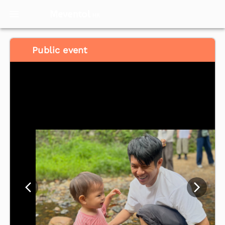
Meventol
HK
Public event