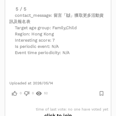
5 / 5
contact_message: 留言「🙌」獲取更多活動資
訊及報名表
Target age group: Family,Child
Region: Hong Kong
Interesting score: 7
Is periodic event: N/A
Event time periodicity: N/A
Uploaded at 2026/05/14
0
0
52
time of last vote
:
no one have voted yet
click to join