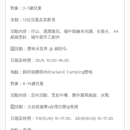
對象：2-7歲兒童
名額：12位兒童及其家長
活動內容：行山、溪澗遊玩、端午節繪本共讀、生柴火、A4
紙箱烹飪、端午節手工創作
4️⃣活動：歷奇水世界 @ 錦田💦
日期及時間：30/6 10:00-16:30
地點：錦田俱樂部內Starland Camping營地
對象：8-14歲兒童
活動內容：定向活動、烹飪午餐、製作羅馬炮架、水戰
5️⃣活動：大自然遊學x自理日營@長洲
日期及時間：7/6(SUN) 10-17:30、28/6(SUN) 10-17:30