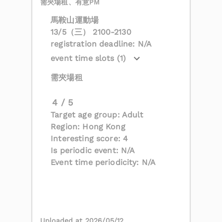
需夾場租、有意PM
馬鞍山運動場
13/5（三） 2100-2130
registration deadline: N/A
event time slots (1)
需夾場租
4 / 5
Target age group: Adult
Region: Hong Kong
Interesting score: 4
Is periodic event: N/A
Event time periodicity: N/A
Uploaded at 2026/05/12