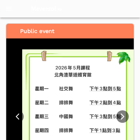
Meventol
HK
Public event