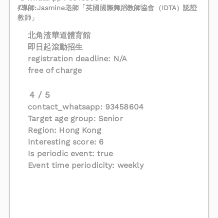
💃導師:Jasmine老師「英國國際舞蹈教師協會（IDTA）認證
教師」
北角渣華道體育館
即日起滾動招生
registration deadline: N/A
free of charge
4 / 5
contact_whatsapp: 93458604
Target age group: Senior
Region: Hong Kong
Interesting score: 6
Is periodic event: true
Event time periodicity: weekly