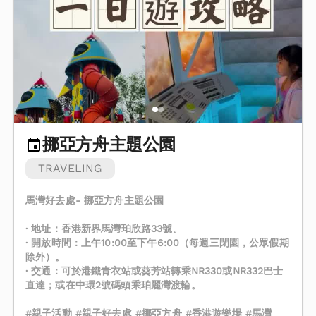
挪亞方舟主題公園
TRAVELING
馬灣好去處- 挪亞方舟主題公園
· 地址：香港新界馬灣珀欣路33號。
· 開放時間：上午10:00至下午6:00（每週三閉園，公眾假期
除外）。
· 交通：可於港鐵青衣站或葵芳站轉乘NR330或NR332巴士
直達；或在中環2號碼頭乘珀麗灣渡輪。
#親子活動 #親子好去處 #挪亞方舟 #香港遊樂場 #馬灣