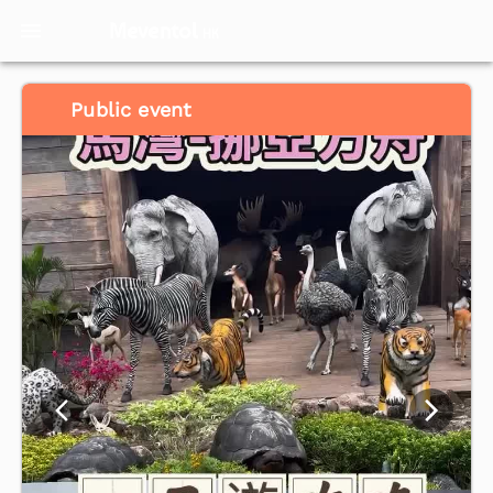
Meventol
HK
Public event