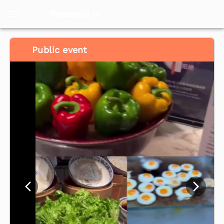
Meventol
HK
Public event