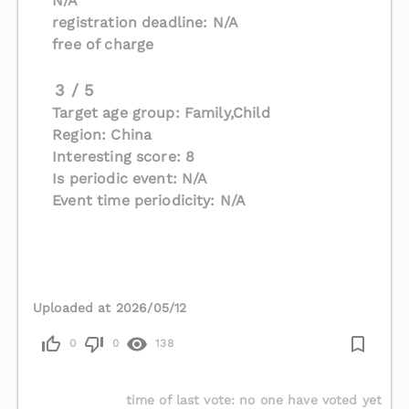
N/A
registration deadline: N/A
free of charge
3 / 5
Target age group: Family,Child
Region: China
Interesting score: 8
Is periodic event: N/A
Event time periodicity: N/A
Uploaded at 2026/05/12
0
0
138
time of last vote
:
no one have voted yet