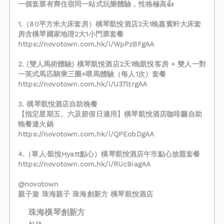
一個套票有齊住宿同一站式玩樂體驗，性格極高👍
1.（80平方米大床套房）橫琴凱悅酒店2天1晚嘉賓軒大床套
房含橫琴國家地理2大1小門票套餐
https://novotown.com.hk/i/WpPzBFgAA
2. (雙人馬術體驗) 橫琴凱悅酒店2天1晚凱悅客房 + 雙人一對
一英式馬匹騎乘三圈+喂馬體驗（每人1次）套餐
https://novotown.com.hk/i/U37ltrgAA
3. 橫琴凱悅酒店自助晚餐
【指定星期五、六及節假日適用】橫琴凱悅酒店咖啡廳自助
晚餐連火鍋
https://novotown.com.hk/i/QPEobDgAA
4.（單人·凱悅Hyatt點心）橫琴凱悅酒店午市點心放題套餐
https://novotown.com.hk/i/RUc9iagAA
@novotown
親子遊 珠海親子 珠海創新方 橫琴凱悅酒店
珠海橫琴創新方