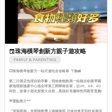
珠海橫琴創新方親子遊攻略
FAMILY & PARENTING
💥珠海橫琴創新方一站式遊玩全攻略🎡 下集📸
第二日酒店包埋自助早餐，我地食飽飽第一站就去咗橫琴國
家地理探險家中心係全球第三間華南首家，以VR、AR、4D
科技，啟發小朋友探索大自然，真係好有趣味性同教育意義!
🌟重點推介**
「深海探秘」坐探險船潛入南極海底,沿途仲會見到好多海洋