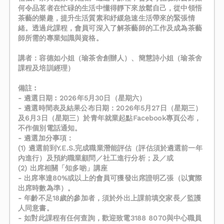
何令品茗者在忙碌的生活中懂得靜下來放鬆自己，從中領悟
茶藝的樂趣，提升生活質素和紓緩急速生活帶來的緊張情
緒。透過此課程，會員可深入了解茶藝師的工作及成為茶藝
師所需的專業知識與資格。
講者：容德如小姐（瑜茶舍創辦人）、簡慧詩小姐（瑜茶舍
課程及培訓經理）
備註︰
- 遴選日期︰2026年5月30日（星期六）
- 遴選時間表及結果公布日期：2026年5月27日（星期三）
及6月3日（星期三）於青年就業起點Facebook專頁公布，
不作個別電話通知。
- 遴選加分事項：
(1) 遴選前到Y.E.S.完成職業潛能評估（評估須於遴選前一年
內進行）及預約職業顧問／社工進行分析；及／或
(2) 出席相關「知多啲」講座
- 出席率達80%或以上的會員可獲發出席證明乙張（以實際
出席時數為準）。
- 年齡不足18歲的參加者，須於外出上課前填交家長／監護
人同意書。
- 如對此課程有任何查詢，歡迎致電3188 8070與中心職員