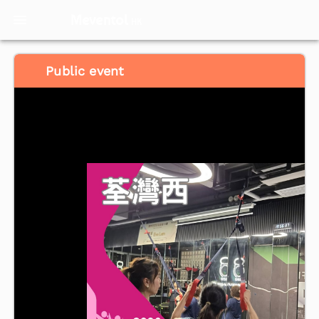
Meventol
HK
Public event