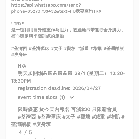
https://api.whatsapp.com/send?
phone=85270733432&text=FB我要查詢TRX
‼️TRX‼️
是一種利用自身體重作為阻力，透過懸吊帶進行全身肌力、
核心穩定與平衡訓練的運動
#荃灣西 #荃灣彈床 #太子 #觀塘 #減重 #增肌 #荃灣踏板
#廋身班
N/A
明天加開埸💪🏻💪🏻💪🏻 28/4 (星期二） 12:30-
13:30PM
registration deadline: 2026/04/27
event time slots (1)
限時優惠 於今天內報名 可減$20 只限新會員
#荃灣西 #荃灣彈床 #太子 #觀塘 #減重 #增肌 #
荃灣踏板 #廋身班
4 / 5