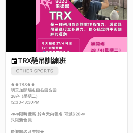
TRX懸吊訓練班
OTHER SPORTS
🔥🔥TRX🔥🔥
明天加開埸💪🏻💪🏻💪🏻
28/4 (星期二）
12:30-13:30PM
📣📣限時優惠 於今天內報名 可減$20📣
只限新會員
歡迎報名及查詢☎️