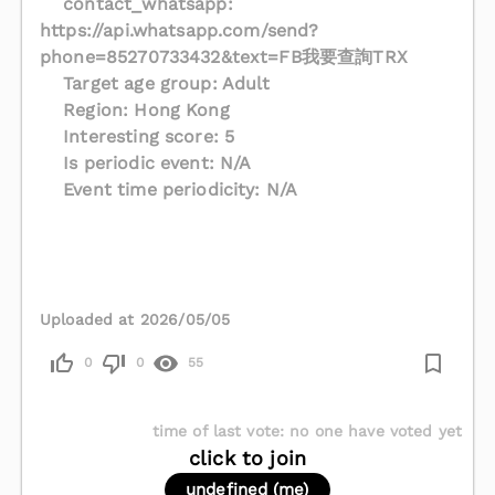
contact_whatsapp:
https://api.whatsapp.com/send?
phone=85270733432&text=FB我要查詢TRX
Target age group: Adult
Region: Hong Kong
Interesting score: 5
Is periodic event: N/A
Event time periodicity: N/A
Uploaded at 2026/05/05
0
0
55
time of last vote
:
no one have voted yet
click to join
undefined (me)