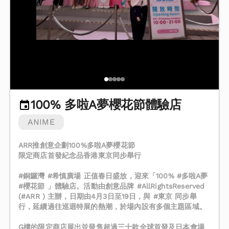
100% 多啦A夢櫻花節體驗店
ANIME
ARR推創意企劃100%多啦A夢櫻花節
限定商店首發紀念品香港東京同步舉行
#銅鑼灣 #希慎廣場 正值春日盛放，迎來「100% #多啦A夢
#櫻花節 」體驗店。活動由創意品牌 #AllRightsReserved
(#ARR ) 主辦，日期由4月3日至19日，與 #東京 同步舉
行，延續過往巡迴特展的熱潮，於場內設有多個主題區域。
G樓的限定商店展出並發售超過三十款全球首發及日本會場