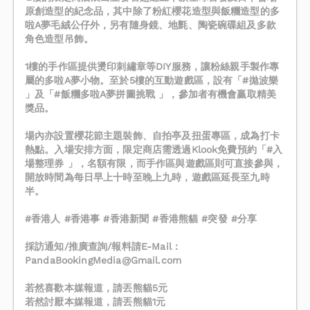
原創造型的紀念品，其中除了粉紅櫻花造型與飯糰造型的多
啦A夢毛絨公仔外，另有隨身鏡、地氈、陶瓷碗碟組及多款
角色造型吊飾。
1樓的手作區提供燙印刺繡章等DIY服務，讓粉絲親手製作專
屬的多啦A夢小物。至於5樓的互動遊戲區，設有「#拋波樂
」及「#飯糰多啦A夢拼圖挑戰 」，參加者有機會贏取精美
獎品。
場內亦設置櫻花節主題裝飾、自拍亭及扭蛋專區，成為打卡
熱點。入場安排方面，限定商店需透過Klook免費預約「#入
場整理券 」，名額有限，而手作區與遊戲區則可直接參與，
開放時間為每日早上十時至晚上九時，遊戲區延長至九時
半。
#香港人 #香港事 #香港新聞 #香港熊貓 #突發 #分享
PandaBookingMedia@Gmail.com
若然喜歡本媒報道，請丟熊貓5元
若然討厭本媒報道，請丟熊貓1元