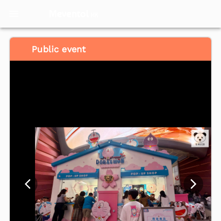
Meventol
HK
Public event