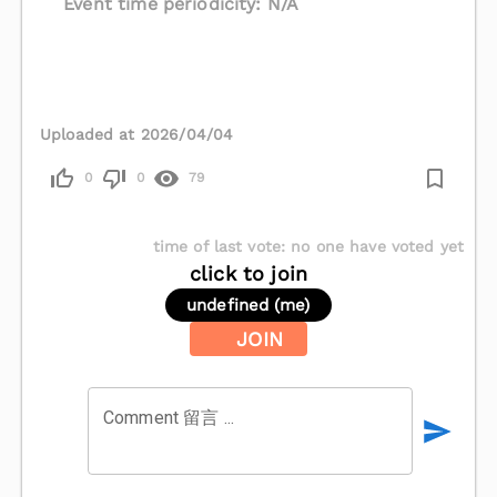
Event time periodicity: N/A
Uploaded at 2026/04/04
0
0
79
time of last vote
:
no one have voted yet
click to join
undefined (me)
JOIN
Comment 留言 ...