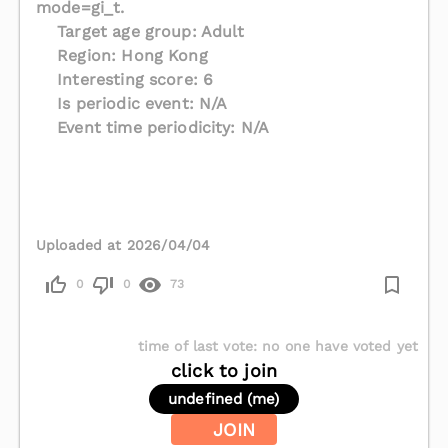
mode=gi_t.
Target age group: Adult
Region: Hong Kong
Interesting score: 6
Is periodic event: N/A
Event time periodicity: N/A
Uploaded at 2026/04/04
0
0
73
time of last vote
:
no one have voted yet
click to join
undefined (me)
JOIN