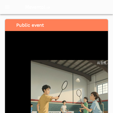
Meventol
HK
Public event