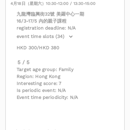
4月18日（星期六）10:30-12:00 / 13:30-15:00
九龍灣臨興街32號 美羅中心一期
16/3-17/5 內的親子課程
registration deadline: N/A
event time slots (34)
HKD 300/HKD 380
5 / 5
Target age group: Family
Region: Hong Kong
Interesting score: 7
Is periodic event: N/A
Event time periodicity: N/A