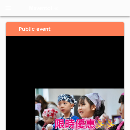
Meventol
HK
Public event